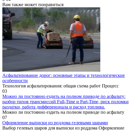
Вам также может понравиться
Асфальтирование дорог: основные этапы и технологические
особенности
Технология асфальтирования: общая схема работ Процесс
0
3
Можно ли постоянно ездить на полном приводе по асфальту:
разбор типов трансмиссий Full-Time и Part-Time, риск поломки
раздатки, работа дифференциала и расход топлива.
Можно ли постоянно ездить на полном приводе по асфальту
0
7
Оформление выписки из роддома гелевыми шарами
Выбор гелевых шаров для выписки из роддома Оформление