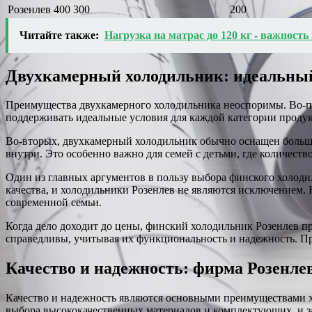
Розенлев 400
300
200
Читайте также:
Нагрузка на матрас до 120 кг - важность
Двухкамерный холодильник: идеальный
Преимущества двухкамерного холодильника неоспоримы. Во-пе
поддерживать идеальные условия для каждой категории продукт
Во-вторых, двухкамерный холодильник обычно оснащен больши
внутри. Это особенно важно для семей с детьми, где количест
Один из главных аргументов в пользу выбора финского холоди
качества, и холодильники Розенлев не являются исключением
современной семьи.
Когда дело доходит до цены, финский холодильник Розенлев п
справедливы, учитывая их функциональность и надежность. Пр
Качество и надежность: фирма Розенлев
Качество и надежность являются основными преимуществами хо
выбора высококачественных материалов и комплектующих, и з