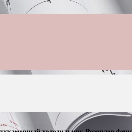
двухкамерный холодильник Розенлев фин