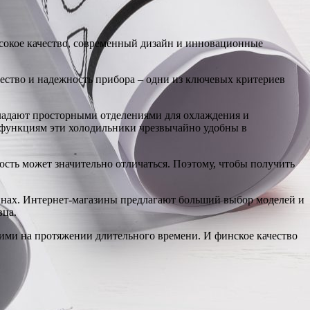
сокое качество, современный дизайн и инновационные
чество и надежность прибора – одни из ключевых критериев
ладают просторными отделениями для охлаждения и
 функциям эти холодильники чрезвычайно удобны в
ость может значительно отличаться. Поэтому, чтобы получить
инах. Интернет-магазины предлагают больший выбор моделей и
вца.
жими на протяжении длительного времени. И финское качество