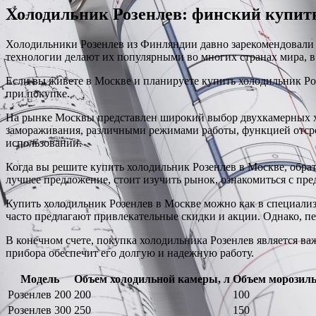
Холодильник Розенлев: финский купит
Холодильники Розенлев из Финляндии давно зарекомендовали
технологии делают их популярными во многих странах мира, в 
Если вы живете в Москве и планируете купить холодильник Роз
при покупке.
На рынке Москвы представлен широкий выбор двухкамерных х
замораживания, различными режимами работы, функцией отсро
использовании.
Когда вы решите купить холодильник Розенлев в Москве, обрат
лучшее предложение, стоит изучить рынок, ознакомиться с пр
Купить холодильник Розенлев в Москве можно как в специали
часто предлагают привлекательные скидки и акции. Однако, п
В конечном счете, покупка холодильника Розенлев является в
прибора обеспечит его долгую и надежную работу.
Модель
Объем холодильной камеры, л
Объем морозиль
Розенлев 200
200
100
Розенлев 300
250
150