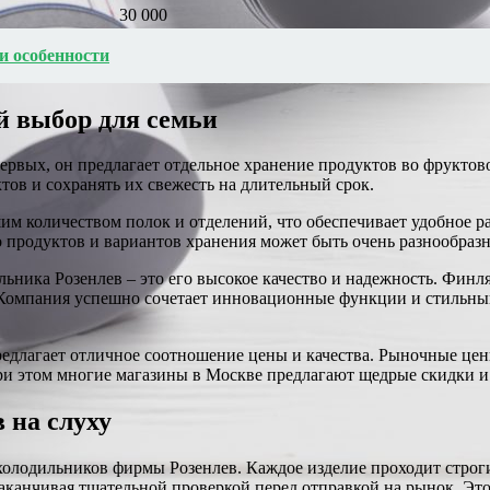
30 000
 и особенности
 выбор для семьи
рвых, он предлагает отдельное хранение продуктов во фруктов
ов и сохранять их свежесть на длительный срок.
м количеством полок и отделений, что обеспечивает удобное р
во продуктов и вариантов хранения может быть очень разнообраз
льника Розенлев – это его высокое качество и надежность. Фин
. Компания успешно сочетает инновационные функции и стильны
редлагает отличное соотношение цены и качества. Рыночные це
и этом многие магазины в Москве предлагают щедрые скидки и 
 на слуху
лодильников фирмы Розенлев. Каждое изделие проходит строгий 
аканчивая тщательной проверкой перед отправкой на рынок. Эт