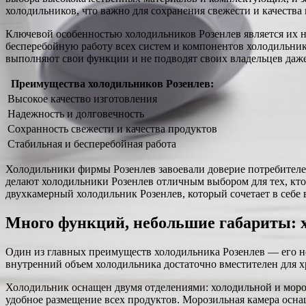
холодильников, что важно для сохранения свежести и качества
Ключевой особенностью холодильников Розенлев является их 
бесперебойную работу всех систем и компонентов холодильни
выполняют свои функции и не подводят своих владельцев даж
Преимущества холодильников Розенлев:
Высокое качество изготовления
Надежность и долговечность
Сохранность свежести и качества продуктов
Стабильная и бесперебойная работа
Холодильники фирмы Розенлев завоевали доверие потребителей
делают холодильники Розенлев отличным выбором для тех, кто
двухкамерный холодильник Розенлев, который сочетает в себе 
Много функций, небольшие габариты: 
Один из главных преимуществ холодильника Розенлев — его не
внутренний объем холодильника достаточно вместителен для х
Холодильник оснащен двумя отделениями: холодильной и моро
удобное размещение всех продуктов. Морозильная камера осна