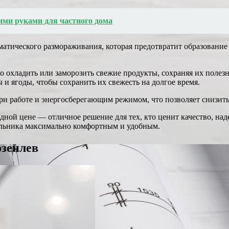
ими руками для частного дома
атического размораживания, которая предотвратит образование 
о охладить или заморозить свежие продукты, сохраняя их полез
 и ягоды, чтобы сохранить их свежесть на долгое время.
и работе и энергосберегающим режимом, что позволяет снизить
ной цене — отличное решение для тех, кто ценит качество, на
ильника максимально комфортным и удобным.
озенлев