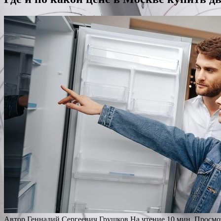
Автор
Геннадий Сергеевич Грушков
На чтение
10 мин.
Просмо