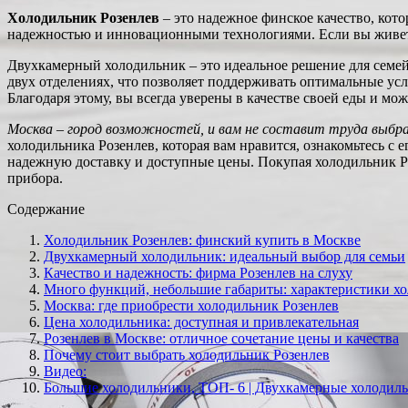
Холодильник Розенлев
– это надежное финское качество, кот
надежностью и инновационными технологиями. Если вы живете 
Двухкамерный холодильник – это идеальное решение для семей
двух отделениях, что позволяет поддерживать оптимальные усл
Благодаря этому, вы всегда уверены в качестве своей еды и мож
Москва – город возможностей, и вам не составит труда выбра
холодильника Розенлев, которая вам нравится, ознакомьтесь с
надежную доставку и доступные цены. Покупая холодильник Ро
прибора.
Содержание
Холодильник Розенлев: финский купить в Москве
Двухкамерный холодильник: идеальный выбор для семьи
Качество и надежность: фирма Розенлев на слуху
Много функций, небольшие габариты: характеристики х
Москва: где приобрести холодильник Розенлев
Цена холодильника: доступная и привлекательная
Розенлев в Москве: отличное сочетание цены и качества
Почему стоит выбрать холодильник Розенлев
Видео:
Большие холодильники, ТОП- 6 | Двухкамерные холодиль