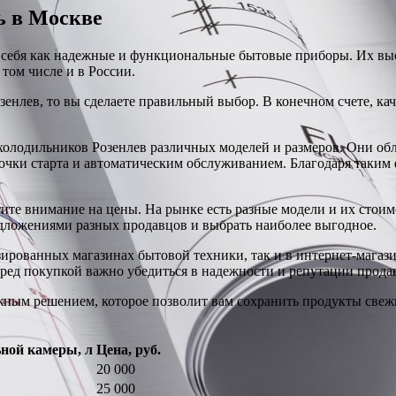
ь в Москве
 себя как надежные и функциональные бытовые приборы. Их вы
том числе и в России.
енлев, то вы сделаете правильный выбор. В конечном счете, ка
олодильников Розенлев различных моделей и размеров. Они об
чки старта и автоматическим обслуживанием. Благодаря таким
ите внимание на цены. На рынке есть разные модели и их стоим
едложениями разных продавцов и выбрать наиболее выгодное.
зированных магазинах бытовой техники, так и в интернет-магаз
еред покупкой важно убедиться в надежности и репутации прода
ажным решением, которое позволит вам сохранить продукты све
ной камеры, л
Цена, руб.
20 000
25 000