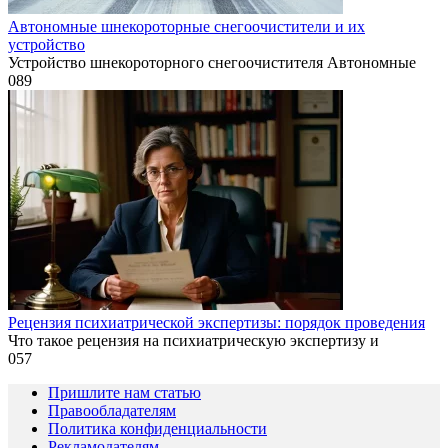
Автономные шнекороторные снегоочистители и их
устройство
Устройство шнекороторного снегоочистителя Автономные
0
89
Рецензия психиатрической экспертизы: порядок проведения
Что такое рецензия на психиатрическую экспертизу и
0
57
Пришлите нам статью
Правообладателям
Политика конфиденциальности
Рекламодателям