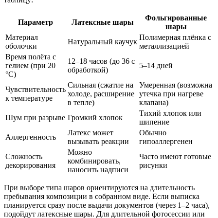
Фольгированные
Параметр
Латексные шары
шары
Материал
Полимерная плёнка с
Натуральный каучук
оболочки
металлизацией
Время полёта с
12–18 часов (до 36 с
гелием (при 20
5–14 дней
обработкой)
°C)
Сильная (сжатие на
Умеренная (возможна
Чувствительность
холоде, расширение
утечка при нагреве
к температуре
в тепле)
клапана)
Тихий хлопок или
Шум при разрыве
Громкий хлопок
шипение
Латекс может
Обычно
Аллергенность
вызывать реакции
гипоаллергенен
Можно
Сложность
Часто имеют готовые
комбинировать,
декорирования
рисунки
наносить надписи
При выборе типа шаров ориентируются на длительность
пребывания композиции в собранном виде. Если выписка
планируется сразу после выдачи документов (через 1–2 часа),
подойдут латексные шары. Для длительной фотосессии или