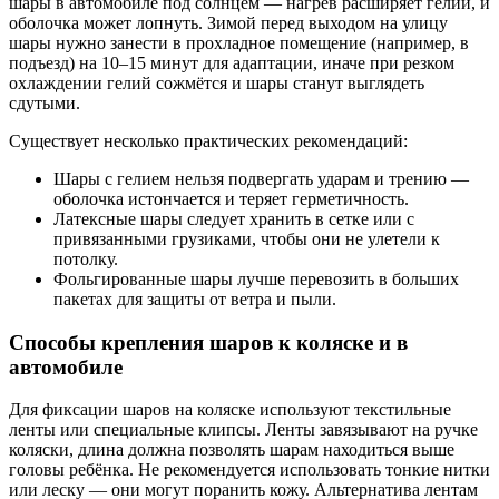
шары в автомобиле под солнцем — нагрев расширяет гелий, и
оболочка может лопнуть. Зимой перед выходом на улицу
шары нужно занести в прохладное помещение (например, в
подъезд) на 10–15 минут для адаптации, иначе при резком
охлаждении гелий сожмётся и шары станут выглядеть
сдутыми.
Существует несколько практических рекомендаций:
Шары с гелием нельзя подвергать ударам и трению —
оболочка истончается и теряет герметичность.
Латексные шары следует хранить в сетке или с
привязанными грузиками, чтобы они не улетели к
потолку.
Фольгированные шары лучше перевозить в больших
пакетах для защиты от ветра и пыли.
Способы крепления шаров к коляске и в
автомобиле
Для фиксации шаров на коляске используют текстильные
ленты или специальные клипсы. Ленты завязывают на ручке
коляски, длина должна позволять шарам находиться выше
головы ребёнка. Не рекомендуется использовать тонкие нитки
или леску — они могут поранить кожу. Альтернатива лентам