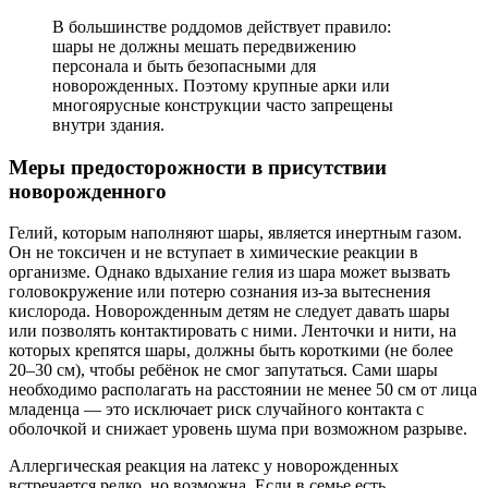
В большинстве роддомов действует правило:
шары не должны мешать передвижению
персонала и быть безопасными для
новорожденных. Поэтому крупные арки или
многоярусные конструкции часто запрещены
внутри здания.
Меры предосторожности в присутствии
новорожденного
Гелий, которым наполняют шары, является инертным газом.
Он не токсичен и не вступает в химические реакции в
организме. Однако вдыхание гелия из шара может вызвать
головокружение или потерю сознания из-за вытеснения
кислорода. Новорожденным детям не следует давать шары
или позволять контактировать с ними. Ленточки и нити, на
которых крепятся шары, должны быть короткими (не более
20–30 см), чтобы ребёнок не смог запутаться. Сами шары
необходимо располагать на расстоянии не менее 50 см от лица
младенца — это исключает риск случайного контакта с
оболочкой и снижает уровень шума при возможном разрыве.
Аллергическая реакция на латекс у новорожденных
встречается редко, но возможна. Если в семье есть