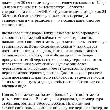
диаметром 30 см после надувания гелием составляет от 12 до
18 часов при комнатной температуре. Обработка
специальным составом (Hi-Float) увеличивает этот срок до 24–
36 часов. Однако латекс чувствителен к перепадам
температуры и ультрафиолету — на солнце шары быстрее
теряют гелий.
Фольгированные шары (также называемые миларовыми)
состоят из полимерной плёнки с металлизированным
напылением. Они имеют меньшую эластичность, но большую
герметичность. Время сохранения формы у таких шаров
достигает нескольких недель, если они не подвергаются
механическим повреждениям. Фольгированные шары не
пропускают гелий через стенки, поэтому теряют газ только
через клапан или место спайки. Однако они более
чувствительны к проколам и могут сдуваться при резком
перепаде атмосферного давления. Для выписки из роддома
фольгированные шары часто выбирают из-за долговечности
— их можно надуть за день до события и не беспокоиться о
внешнем виде.
При выборе между латексом и фольгой учитывают место
размещения шаров. В помещении роддома, где температура
стабильна, оба типа работоспособны. На улице (при
фотосессии) фольгированные шары лучше переносят ветер, но