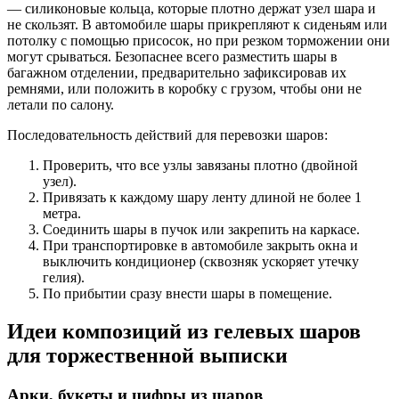
— силиконовые кольца, которые плотно держат узел шара и
не скользят. В автомобиле шары прикрепляют к сиденьям или
потолку с помощью присосок, но при резком торможении они
могут срываться. Безопаснее всего разместить шары в
багажном отделении, предварительно зафиксировав их
ремнями, или положить в коробку с грузом, чтобы они не
летали по салону.
Последовательность действий для перевозки шаров:
Проверить, что все узлы завязаны плотно (двойной
узел).
Привязать к каждому шару ленту длиной не более 1
метра.
Соединить шары в пучок или закрепить на каркасе.
При транспортировке в автомобиле закрыть окна и
выключить кондиционер (сквозняк ускоряет утечку
гелия).
По прибытии сразу внести шары в помещение.
Идеи композиций из гелевых шаров
для торжественной выписки
Арки, букеты и цифры из шаров