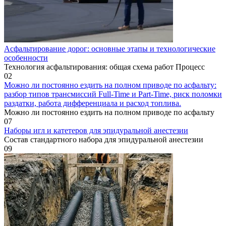
Асфальтирование дорог: основные этапы и технологические
особенности
Технология асфальтирования: общая схема работ Процесс
0
2
Можно ли постоянно ездить на полном приводе по асфальту:
разбор типов трансмиссий Full-Time и Part-Time, риск поломки
раздатки, работа дифференциала и расход топлива.
Можно ли постоянно ездить на полном приводе по асфальту
0
7
Наборы игл и катетеров для эпидуральной анестезии
Состав стандартного набора для эпидуральной анестезии
0
9