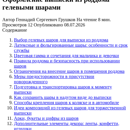
гелевыми шарами
Автор
Геннадий Сергеевич Грушков
На чтение
8 мин.
Просмотров
12
Опубликовано
08.07.2026
Содержание
Выбор гелевых шаров для выписки из роддома
Латексные и фольгированные шары: особенности и срок
службы
Цветовая гамма и сочетания для мальчика и девочки
Правила роддома и безопасность при использовании
шаров
Ограничения на внесение шаров в помещения роддома
Меры предосторожности в присутствии
новорожденного
Подготовка и транспортировка шаров к моменту
выписки
Как сохранить шары в надутом виде до выписки
Способы крепления шаров к коляске и в автомобиле
Идеи композиций из гелевых шаров для торжественной
выписки
Арки, букеты и цифры из шаров
Дополнительные элементы декора: ленты, конфетти,
игрушки