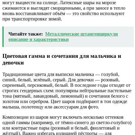
могут выцвести на солнце. Латексные шары на морозе
сжимаются и выглядят сморщенными, а при заносе в тепло
вновь восстанавливают объём — это свойство используют
при транспортировке зимой.
Читайте также:
Металлические штангенциркули
описание и характеристики
Цветовая гамма и сочетания для мальчика и
девочки
Традиционные цвета для выписки мальчика — голубой,
синий, белый, зелёный, серый. Для девочки — розовый,
сиреневый, персиковый, белый. В последние годы отходят от
строгих гендерных схем: популярны нейтральные пастельные
тона (мятный, лавандовый, лимонный) и сочетания белого с
золотом или серебром. Цвет шаров подбирают в тон одежде
малыша, полотенцу или аксессуарам для фото.
Композиции из шаров могут включать несколько оттенков
одной гаммы (например, от тёмно-синего до светло-голубого)
или контрастные пары (розовый и белый, фиолетовый и
жёлтый). Важно избегать излишней пёстроты — для