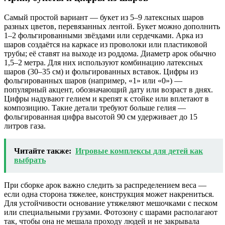
Самый простой вариант — букет из 5–9 латексных шаров
разных цветов, перевязанных лентой. Букет можно дополнить
1–2 фольгированными звёздами или сердечками. Арка из
шаров создаётся на каркасе из проволоки или пластиковой
трубы; её ставят на выходе из роддома. Диаметр арок обычно
1,5–2 метра. Для них используют комбинацию латексных
шаров (30–35 см) и фольгированных вставок. Цифры из
фольгированных шаров (например, «1» или «0») —
популярный акцент, обозначающий дату или возраст в днях.
Цифры надувают гелием и крепят к стойке или вплетают в
композицию. Такие детали требуют больше гелия —
фольгированная цифра высотой 90 см удерживает до 15
литров газа.
Читайте также:
Игровые комплексы для детей как
выбрать
При сборке арок важно следить за распределением веса —
если одна сторона тяжелее, конструкция может накрениться.
Для устойчивости основание утяжеляют мешочками с песком
или специальными грузами. Фотозону с шарами располагают
так, чтобы она не мешала проходу людей и не закрывала