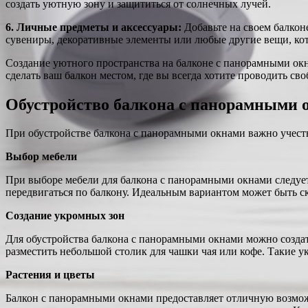
создать уютную зону и защититься от солнечных лучей.
6. Личные предметы и аксессуары:
Добавьте на своем балкон
сувениры, декоративные элементы или любые другие вещи, кот
Создание уютного пространства на балконе с панорамными ок
сделать ваш балкон местом, где вы всегда хотите проводить св
Обустройство балкона с панорамными 
При обустройстве балкона с панорамными окнами важно учесть 
Выбор мебели
При выборе мебели для балкона с панорамными окнами следует
передвигаться по балкону. Идеальным вариантом может быть с
Создание укромных зон
Для обустройства балкона с панорамными окнами можно создать
разместить небольшой столик для чашки чая или кофе. Такие у
Растения и цветы
Балкон с панорамными окнами предоставляет отличную возможн