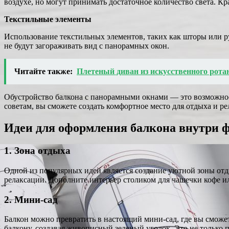
воздухе, но могут принимать достаточное количество света. 
Текстильные элементы
Использование текстильных элементов, таких как шторы или ру
не будут загораживать вид с панорамных окон.
Читайте также:
Плетеный диван из искусственного рота
Обустройство балкона с панорамными окнами — это возможнос
советам, вы сможете создать комфортное место для отдыха и ре
Идеи для оформления балкона внутри 
1. Зона отдыха
Одной из популярных идей является создание уютной зоны отд
релаксации. Дополните интерьер столиком для чашечки кофе и
2. Мини-сад
Балкон можно превратить в настоящий мини-сад, где вы сможе
балкону, создавая живописный зеленый уголок. Это не только 