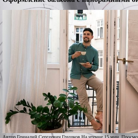
Автор
Геннадий Сергеевич Грушков
На чтение
15 мин.
Просмо