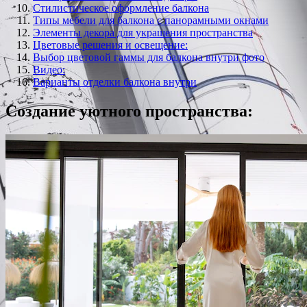
Стилистическое оформление балкона
Типы мебели для балкона с панорамными окнами
Элементы декора для украшения пространства
Цветовые решения и освещение:
Выбор цветовой гаммы для балкона внутри фото
Видео:
Варианты отделки балкона внутри
Создание уютного пространства: