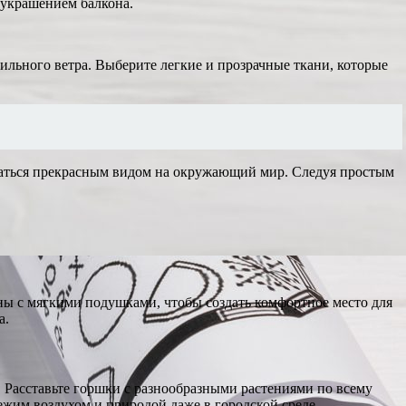
 украшением балкона.
ильного ветра. Выберите легкие и прозрачные ткани, которые
даться прекрасным видом на окружающий мир. Следуя простым
ны с мягкими подушками, чтобы создать комфортное место для
а.
 Расставьте горшки с разнообразными растениями по всему
ежим воздухом и природой даже в городской среде.