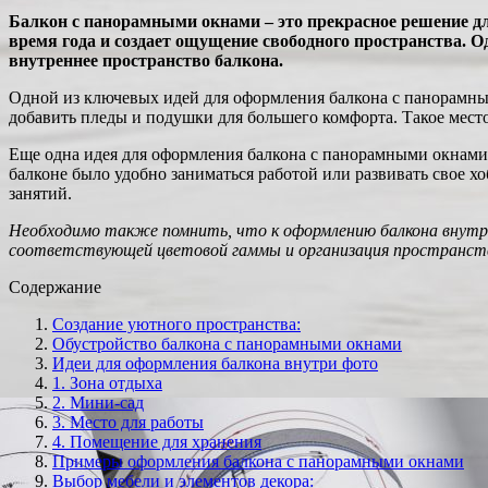
Балкон с панорамными окнами – это прекрасное решение д
время года и создает ощущение свободного пространства.
внутреннее пространство балкона.
Одной из ключевых идей для оформления балкона с панорамным
добавить пледы и подушки для большего комфорта. Такое место
Еще одна идея для оформления балкона с панорамными окнами –
балконе было удобно заниматься работой или развивать свое 
занятий.
Необходимо также помнить, что к оформлению балкона внутри
соответствующей цветовой гаммы и организация пространств
Содержание
Создание уютного пространства:
Обустройство балкона с панорамными окнами
Идеи для оформления балкона внутри фото
1. Зона отдыха
2. Мини-сад
3. Место для работы
4. Помещение для хранения
Примеры оформления балкона с панорамными окнами
Выбор мебели и элементов декора: