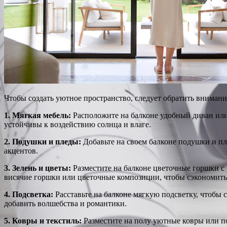
Чтобы создать уютное пространство, следует обратить вниман
1. Мягкая мебель:
Расположите на балконе удобный диван или 
устойчивы к воздействию солнца и влаге.
2. Подушки и пледы:
Добавьте на своем балконе подушки и пл
акцентов.
3. Зелень и цветы:
Разместите на балконе цветочные горшки с
висячие горшки или цветочные композиции, чтобы сэкономить
4. Подсветка:
Расставьте на балконе мягкую подсветку, чтобы 
добавить волшебства и романтики.
5. Ковры и текстиль:
Разместите на полу уютные ковры или по