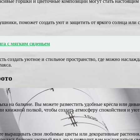
Красивые горшки и цветочные композиции могут стать настоящим
шники, поможет создать уют и защитить от яркого солнца или с
нга с мягким сиденьем
ть создать уютное и стильное пространство, где можно наслаж
лакса.
фото
ыха на балконе. Вы можете разместить удобные кресла или дива
ли книжной полкой, чтобы создать атмосферу спокойствия и уют
те выращивать свои любимые цветы или декоративные растения.
придаст балкону уютный вид, но и позволит вам наслаждаться св