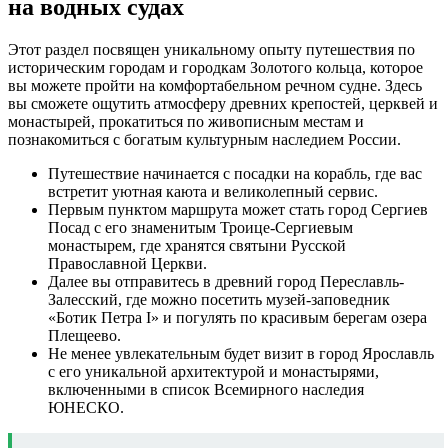
на водных судах
Этот раздел посвящен уникальному опыту путешествия по
историческим городам и городкам Золотого кольца, которое
вы можете пройти на комфортабельном речном судне. Здесь
вы сможете ощутить атмосферу древних крепостей, церквей и
монастырей, прокатиться по живописным местам и
познакомиться с богатым культурным наследием России.
Путешествие начинается с посадки на корабль, где вас
встретит уютная каюта и великолепный сервис.
Первым пунктом маршрута может стать город Сергиев
Посад с его знаменитым Троице-Сергиевым
монастырем, где хранятся святыни Русской
Православной Церкви.
Далее вы отправитесь в древний город Переславль-
Залесский, где можно посетить музей-заповедник
«Ботик Петра I» и погулять по красивым берегам озера
Плещеево.
Не менее увлекательным будет визит в город Ярославль
с его уникальной архитектурой и монастырями,
включенными в список Всемирного наследия
ЮНЕСКО.