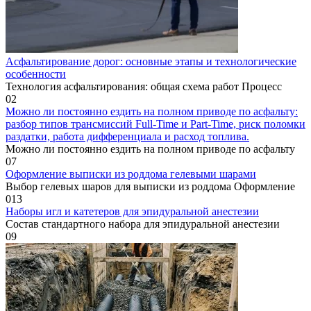
Асфальтирование дорог: основные этапы и технологические
особенности
Технология асфальтирования: общая схема работ Процесс
0
2
Можно ли постоянно ездить на полном приводе по асфальту:
разбор типов трансмиссий Full-Time и Part-Time, риск поломки
раздатки, работа дифференциала и расход топлива.
Можно ли постоянно ездить на полном приводе по асфальту
0
7
Оформление выписки из роддома гелевыми шарами
Выбор гелевых шаров для выписки из роддома Оформление
0
13
Наборы игл и катетеров для эпидуральной анестезии
Состав стандартного набора для эпидуральной анестезии
0
9