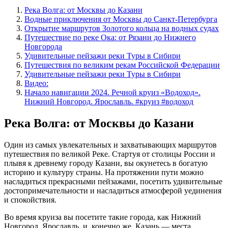
Река Волга: от Москвы до Казани
Водные приключения от Москвы до Санкт-Петербурга
Открытие маршрутов Золотого кольца на водных судах
Путешествие по реке Ока: от Рязани до Нижнего
Новгорода
Удивительные пейзажи реки Туры в Сибири
Путешествия по великим рекам Российской Федерации
Удивительные пейзажи реки Туры в Сибири
Видео:
Начало навигации 2024. Речной круиз «Водоход».
Нижний Новгород. Ярославль. #круиз #водоход
Река Волга: от Москвы до Казани
Один из самых увлекательных и захватывающих маршрутов
путешествия по великой Реке. Стартуя от столицы России и
плывя к древнему городу Казани, вы окунетесь в богатую
историю и культуру страны. На протяжении пути можно
насладиться прекрасными пейзажами, посетить удивительные
достопримечательности и насладиться атмосферой уединения
и спокойствия.
Во время круиза вы посетите такие города, как Нижний
Новгород, Ярославль, и, конечно же, Казань — места,