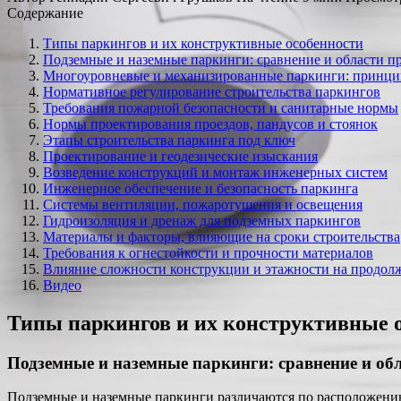
Содержание
Типы паркингов и их конструктивные особенности
Подземные и наземные паркинги: сравнение и области п
Многоуровневые и механизированные паркинги: принци
Нормативное регулирование строительства паркингов
Требования пожарной безопасности и санитарные нормы
Нормы проектирования проездов, пандусов и стоянок
Этапы строительства паркинга под ключ
Проектирование и геодезические изыскания
Возведение конструкций и монтаж инженерных систем
Инженерное обеспечение и безопасность паркинга
Системы вентиляции, пожаротушения и освещения
Гидроизоляция и дренаж для подземных паркингов
Материалы и факторы, влияющие на сроки строительства
Требования к огнестойкости и прочности материалов
Влияние сложности конструкции и этажности на продолж
Видео
Типы паркингов и их конструктивные 
Подземные и наземные паркинги: сравнение и об
Подземные и наземные паркинги различаются по расположению