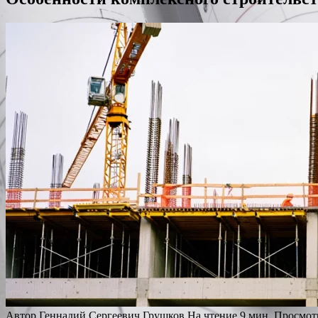
Автор
Геннадий Сергеевич Грушков
На чтение
9 мин.
Просмот