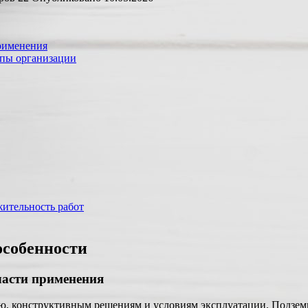
рименения
пы организации
ительность работ
особенности
ласти применения
, конструктивным решениям и условиям эксплуатации. Подземн