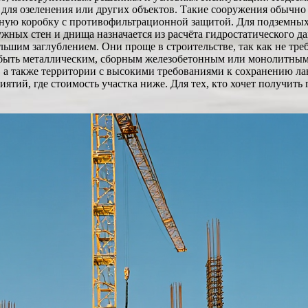
для озеленения или других объектов. Такие сооружения обычно 
ую коробку с противофильтрационной защитой. Для подземных 
ных стен и днища назначается из расчёта гидростатического д
льшим заглублением. Они проще в строительстве, так как не тр
т быть металлическим, сборным железобетонным или монолитны
н, а также территории с высокими требованиями к сохранению 
ятий, где стоимость участка ниже. Для тех, кто хочет получит