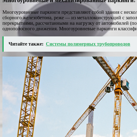
Многоуровневые и механизированные паркинги:
Многоуровневые паркинги представляют собой здания с неско
сборного железобетона, реже — из металлоконструкций с запо
перекрытиями, рассчитанными на нагрузку от автомобилей (по 
однополосного движения. Многоуровневые паркинги классифи
Читайте также:
Системы полимерных трубопроводов