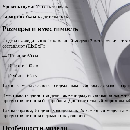
Уровень шума:
Указать уровень
Гарантия:
Указать длительность
Размеры и вместимость
Индезит холодильник 2х камерный модели 2 метра отличается 
составляют (ШхВхГ):
— Ширина: 60 см
— Высота: 200 см
— Глубина: 65 см
Такие размеры делают его идеальным выбором для малогабари
Вместимость данной модели также порадует своими возможност
продуктов питания без проблем. Дополнительный морозильный
Таким образом, Индезит холодильник 2х камерный модели 2 м
продуктов питания в домашних условиях.
Особенности модели