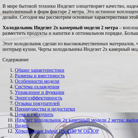
В мире бытовой техники Индезит олицетворяет качество, наде
выполненный в форм факторе 2 метра. Это истинное воплощен
дизайн. Сегодня мы рассмотрим основные характеристики этой 
Холодильник Индезит 2х камерный модели 2 метра
– воплощ
разместить продукты и напитки в оптимальном порядке. Больш
Этот холодильник сделан из высококачественных материалов, 
интерьер кухни. Черты холодильника Индезит 2х камерный мод
Содержание
Общие характеристики
Размеры и вместимость
Особенности модели
Система охлаждения
Управление и функции
Энергоэффективность
Отзывы покупателей
Преимущества и недостатки
Цена и где купить
Индезит холодильник 2х камерный модели 2 метра: выбо
Видео:
Холодильник Indesit DS 4180 W ОБЗОР