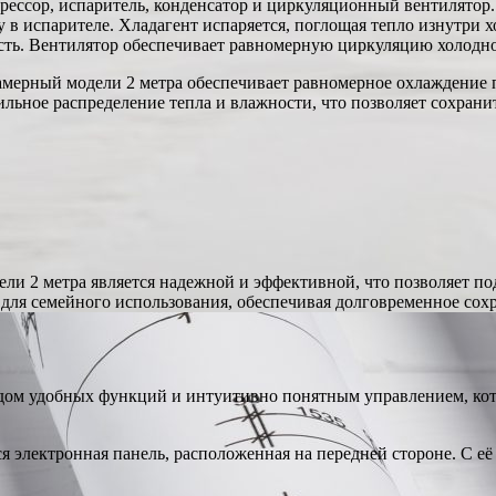
ссор, испаритель, конденсатор и циркуляционный вентилятор. 
в испарителе. Хладагент испаряется, поглощая тепло изнутри хо
ость. Вентилятор обеспечивает равномерную циркуляцию холодно
амерный модели 2 метра обеспечивает равномерное охлаждение п
льное распределение тепла и влажности, что позволяет сохранит
ли 2 метра является надежной и эффективной, что позволяет п
для семейного использования, обеспечивая долговременное сохр
ядом удобных функций и интуитивно понятным управлением, ко
я электронная панель, расположенная на передней стороне. С е