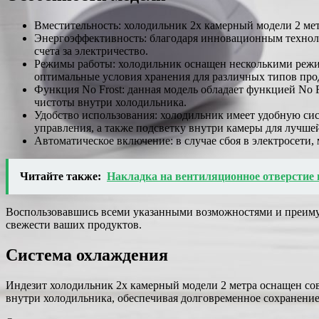
Вместительность: холодильник 2х камерный модели 2 ме
Энергоэффективность: благодаря инновационным техноло
счета за электричество.
Режимы работы: холодильник оснащен несколькими режим
оптимальные условия хранения для различных типов про
Функция No Frost: данная модель обладает функцией No F
чистоты внутри холодильника.
Удобство использования: холодильник имеет удобную си
управления, а также подсветку внутри камеры для лучше
Автоматическое включение: в случае сбоя в электросети,
Читайте также:
Накладка на вентиляционное отверстие
Воспользовавшись всеми указанными возможностями и преиму
свежести ваших продуктов.
Система охлаждения
Индезит холодильник 2х камерный модели 2 метра оснащен со
внутри холодильника, обеспечивая долговременное сохранение