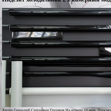
Автор
Геннадий Сергеевич Грушков
На чтение
10 мин.
Просмо