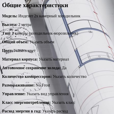
Общие характеристики
Модель:
Индезит 2х камерный холодильник
Высота:
2 метра
Тип:
2 камеры (холодильник-морозильник)
Общий объем:
Указать объем
Цвет:
Указать цвет
Материал корпуса:
Указать материал
Автономное сохранение холода:
Да
Количество компрессоров:
Указать количество
Размораживание:
No Frost
Управление:
Указать вид управления
Класс энергопотребления:
Указать класс
Расход энергии в год:
Указать расход