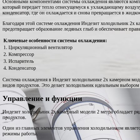
Основными компонентами системы охлаждения являются компре
который передает тепло отнесущемуся к ухлаждающему воздуху 
конденсатор, где он охлаждается и снова превращается в жидк
Благодаря этой системе охлаждения Индезит холодильник 2х к
предотвращает образование ледяных глыб и обеспечивает прави
Ключевые особенности системы охлаждения:
1. Циркуляционный вентилятор
2. Компрессор
3. Испаритель
4. Конденсатор
Система охлаждения в Индезит холодильнике 2х камерном моде
видов продуктов. Это делает холодильник идеальным выбором 
Управление и функции
Индезит холодильник 2х камерный модели 2 метра обладает р
продуктов.
Один из главных элементов управления холодильником являетс
режимы работы.