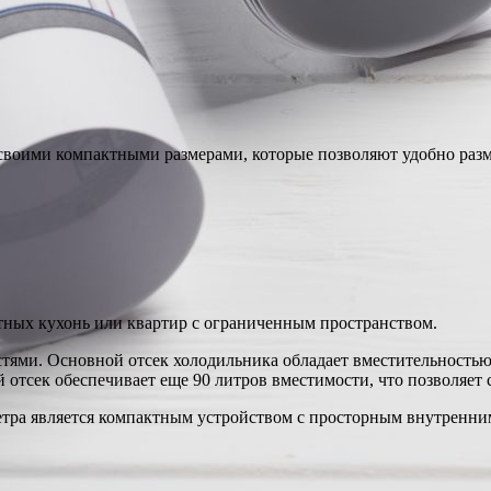
своими компактными размерами, которые позволяют удобно разм
тных кухонь или квартир с ограниченным пространством.
ями. Основной отсек холодильника обладает вместительностью 
 отсек обеспечивает еще 90 литров вместимости, что позволяет
етра является компактным устройством с просторным внутренни