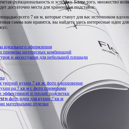
очетая функциональность и эстетику. Более того, множество во
удет достаточно места для хранения и подставок.
площадью всего 7 кв м, которые станут для вас источником вдо
товая гамма вам нравятся, вы найдете здесь интересные идеи дл
кус.
пы идеального оформления
ото примеры интересных комбинаций
уров и аксессуаров для небольшой площади
тва
 уютной кухни 7 кв м: фото вдохновение
ухни на 7 кв м с фото примерами
и эффективной и теплой подсветки
ы и фото идеи для кухни 7 кв м
ыми материалами отделки