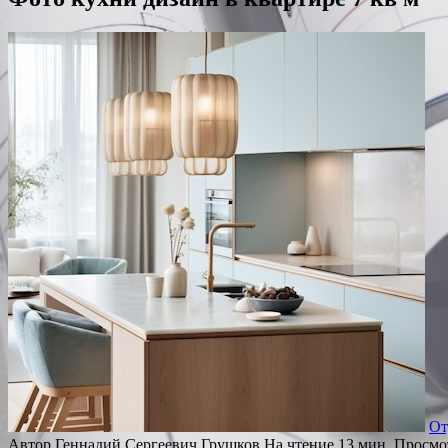
От
Автор
Геннадий Сергеевич Грушков
На чтение
13 мин.
Просмо