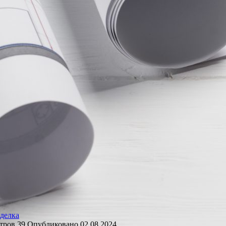
делка
тров
39
Опубликовано
02.08.2024