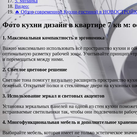
5. Мозаика
Видео:
🔥 Обзор современной Кухни-гостиной в НОВОСТРОЙК
Фото кухни дизайн в квартире 7 кв м:
1. Максимальная компактность и эргономика
Важно максимально использовать всё пространство кухни и об
оптимальную разметку рабочей зоны. Учитывайте принцип «тре
и перемещаться между ними.
2. Светлое цветовое решение
Светлые тона помогут визуально расширить пространство кухни
бежевый. Открытые полки и стеклянные двери на кухонных шк
3. Использование зеркал и световых акцентов
Установка зеркальных панелей на одной из стен кухни поможе
встраиваемые светильники так, чтобы они подсвечивали рабоч
4. Многофункциональная мебель и дополнительное хранени
Выбирайте мебель, которая имеет не только эстетическое знач