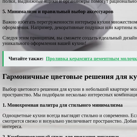
полки, выдвижные ящики и органайзеры помогут рационально и
5. Минимализм и правильный выбор аксессуаров
Важно избегать перегруженности интерьера кухни множеством
оформления. Например, декоративные подушки или картины на
Следуя этим принципам, вы сможете создать идеальный дизайн
уникального оформления вашей кухни!
Читайте также:
Проливка керамзита цементным молочком
Гармоничные цветовые решения для ку
Выбор цветового решения для кухни в небольшой квартире мо
пространство. Мы подобрали несколько интересных комбинаций
1. Монохромная палитра для стильного минимализма
Одноцветные кухни всегда выглядят стильно и современно. Ес
смотрится свежо и визуально увеличивает пространство. Добав
интереса.
2. Комбинированный стиль для придания динамики