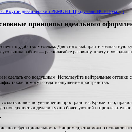
Е. Крутой дизайнерский РЕМОНТ. Продумали ВСЕ! Румтур
 основные принципы идеального оформле
еспечить удобство хозяевам. Для этого выбирайте компактную к
угольника работ» — располагайте раковину, плиту и холодильн
 и сделать его воздушным. Используйте нейтральные оттенки ст
афах также помогут создать ощущение пространства.
т создать иллюзию увеличения пространства. Кроме того, прави
ую поверхность и делали кухню более уютной и привлекательно
е
ение, но и функциональность. Например, стол можно использова