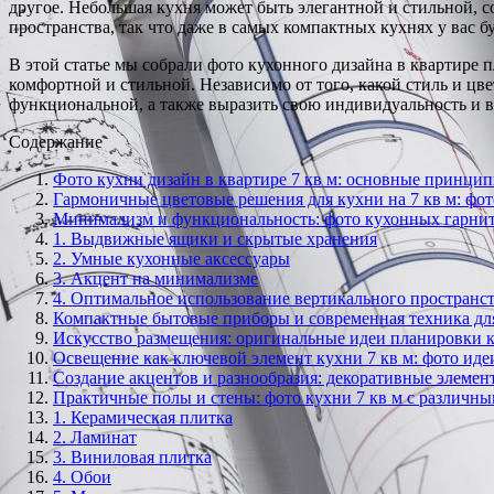
другое. Небольшая кухня может быть элегантной и стильной, с
пространства, так что даже в самых компактных кухнях у вас б
В этой статье мы собрали фото кухонного дизайна в квартире 
комфортной и стильной. Независимо от того, какой стиль и цве
функциональной, а также выразить свою индивидуальность и в
Содержание
Фото кухни дизайн в квартире 7 кв м: основные принци
Гармоничные цветовые решения для кухни на 7 кв м: ф
Минимализм и функциональность: фото кухонных гарнит
1. Выдвижные ящики и скрытые хранения
2. Умные кухонные аксессуары
3. Акцент на минимализме
4. Оптимальное использование вертикального пространс
Компактные бытовые приборы и современная техника для
Искусство размещения: оригинальные идеи планировки к
Освещение как ключевой элемент кухни 7 кв м: фото иде
Создание акцентов и разнообразия: декоративные элемент
Практичные полы и стены: фото кухни 7 кв м с различн
1. Керамическая плитка
2. Ламинат
3. Виниловая плитка
4. Обои