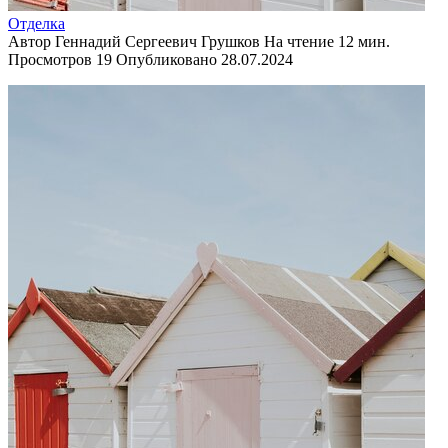
Отделка
Автор
Геннадий Сергеевич Грушков
На чтение
12 мин.
Просмотров
19
Опубликовано
28.07.2024