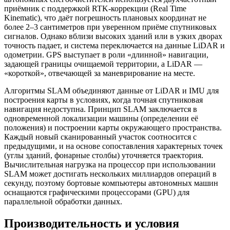
приёмник с поддержкой RTK-коррекции (Real Time
Kinematic), что даёт погрешность плановых координат не
более 2–3 сантиметров при уверенном приёме спутниковых
сигналов. Однако вблизи высоких зданий или в узких дворах
точность падает, и система переключается на данные LiDAR и
одометрии. GPS выступает в роли «длинной» навигации,
задающей границы очищаемой территории, а LiDAR —
«короткой», отвечающей за маневрирование на месте.
Алгоритмы SLAM объединяют данные от LiDAR и IMU для
построения карты в условиях, когда точная спутниковая
навигация недоступна. Принцип SLAM заключается в
одновременной локализации машины (определении её
положения) и построении карты окружающего пространства.
Каждый новый сканированный участок соотносится с
предыдущими, и на основе сопоставления характерных точек
(углы зданий, фонарные столбы) уточняется траектория.
Вычислительная нагрузка на процессор при использовании
SLAM может достигать нескольких миллиардов операций в
секунду, поэтому бортовые компьютеры автономных машин
оснащаются графическими процессорами (GPU) для
параллельной обработки данных.
Производительность и условия