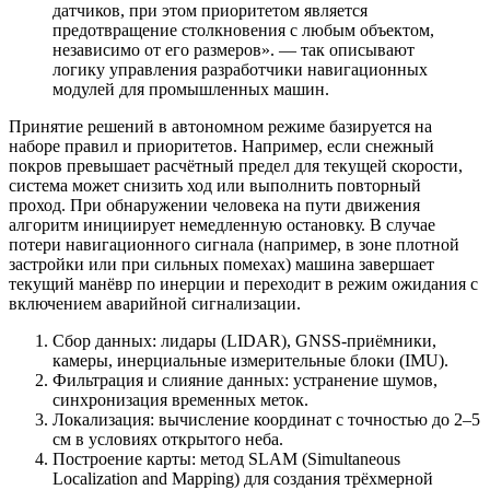
датчиков, при этом приоритетом является
предотвращение столкновения с любым объектом,
независимо от его размеров». — так описывают
логику управления разработчики навигационных
модулей для промышленных машин.
Принятие решений в автономном режиме базируется на
наборе правил и приоритетов. Например, если снежный
покров превышает расчётный предел для текущей скорости,
система может снизить ход или выполнить повторный
проход. При обнаружении человека на пути движения
алгоритм инициирует немедленную остановку. В случае
потери навигационного сигнала (например, в зоне плотной
застройки или при сильных помехах) машина завершает
текущий манёвр по инерции и переходит в режим ожидания с
включением аварийной сигнализации.
Сбор данных: лидары (LIDAR), GNSS-приёмники,
камеры, инерциальные измерительные блоки (IMU).
Фильтрация и слияние данных: устранение шумов,
синхронизация временных меток.
Локализация: вычисление координат с точностью до 2–5
см в условиях открытого неба.
Построение карты: метод SLAM (Simultaneous
Localization and Mapping) для создания трёхмерной