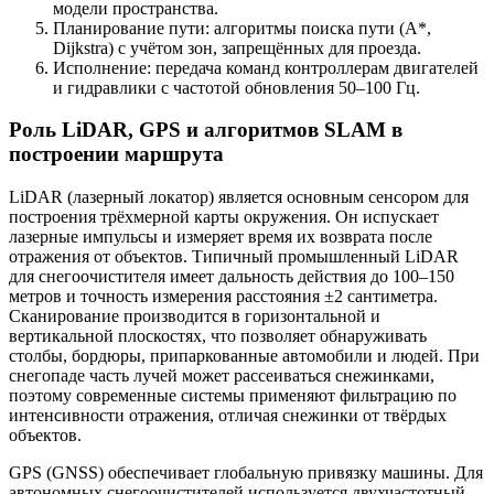
модели пространства.
Планирование пути: алгоритмы поиска пути (A*,
Dijkstra) с учётом зон, запрещённых для проезда.
Исполнение: передача команд контроллерам двигателей
и гидравлики с частотой обновления 50–100 Гц.
Роль LiDAR, GPS и алгоритмов SLAM в
построении маршрута
LiDAR (лазерный локатор) является основным сенсором для
построения трёхмерной карты окружения. Он испускает
лазерные импульсы и измеряет время их возврата после
отражения от объектов. Типичный промышленный LiDAR
для снегоочистителя имеет дальность действия до 100–150
метров и точность измерения расстояния ±2 сантиметра.
Сканирование производится в горизонтальной и
вертикальной плоскостях, что позволяет обнаруживать
столбы, бордюры, припаркованные автомобили и людей. При
снегопаде часть лучей может рассеиваться снежинками,
поэтому современные системы применяют фильтрацию по
интенсивности отражения, отличая снежинки от твёрдых
объектов.
GPS (GNSS) обеспечивает глобальную привязку машины. Для
автономных снегоочистителей используется двухчастотный