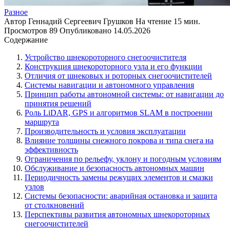
Разное
Автор
Геннадий Сергеевич Грушков
На чтение
15 мин.
Просмотров
89
Опубликовано
14.05.2026
Содержание
Устройство шнекороторного снегоочистителя
Конструкция шнекороторного узла и его функции
Отличия от шнековых и роторных снегоочистителей
Системы навигации и автономного управления
Принцип работы автономной системы: от навигации до
принятия решений
Роль LiDAR, GPS и алгоритмов SLAM в построении
маршрута
Производительность и условия эксплуатации
Влияние толщины снежного покрова и типа снега на
эффективность
Ограничения по рельефу, уклону и погодным условиям
Обслуживание и безопасность автономных машин
Периодичность замены режущих элементов и смазки
узлов
Системы безопасности: аварийная остановка и защита
от столкновений
Перспективы развития автономных шнекороторных
снегоочистителей