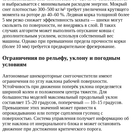
и выбрасывается с минимальным расходом энергии. Мокрый
снег плотностью 300–500 кг/м³ требует увеличения крутящего
момента на роторе до 40–60 %. Ледяная корка толщиной более
5 мм резко снижает эффективность захвата — шнеки могут
скользить по поверхности, не внедряясь в слой. В таких
случаях алгоритм может выполнить опускание ковша с
дополнительным усилием, используя собственный вес
машины. Однако при превышении предела прочности корки
(более 10 мм) требуется предварительное фрезерование.
Ограничения по рельефу, уклону и погодным
условиям
Автономные шнекороторные снегоочистители имеют
ограничения по углу наклона рабочей поверхности.
Устойчивость при движении поперёк уклона определяется
шириной колеи и положением центра тяжести. Для
большинства моделей максимальный продольный уклон
составляет 15–20 градусов, поперечный — 10–15 градусов.
Превышение этих значений может привести к
опрокидыванию или потере сцепления гусениц с
поверхностью. Система управления получает информацию об
угле наклона от инерциального блока и может остановить
движение при достижении критического порога.