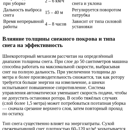
2 – 6 км/ч
при уборке
снега и уклона
Дальность выброса
Регулируется поворотом
15 – 40 м
снега
патрубка
Время непрерывной
Зависит от типа силовой
4 – 8 часов
работы
установки
Влияние толщины снежного покрова и типа
снега на эффективность
Шнекороторный механизм рассчитан на определённый
диапазон толщины снега. При слое до 50 сантиметров машина
способна работать на максимальной скорости, выбрасывая
снег на полную дальность. При увеличении толщины до
метра и более производительность снижается, так как ротору
требуется больше энергии на измельчение, а шнеки
испытывают повышенное сопротивление. Система
управления автоматически уменьшает скорость подачи, чтобы
не допустить остановки ротора. В особо тяжёлых случаях
(слой более 1,5 метра) может потребоваться поэтапная уборка
— сначала срезание верхнего слоя, затем повторный проход
по остатку.
Тип снега существенно влияет на энергозатраты. Сухой
свежевыпавший снег плотностью 60–120 кг/м³ захватывается