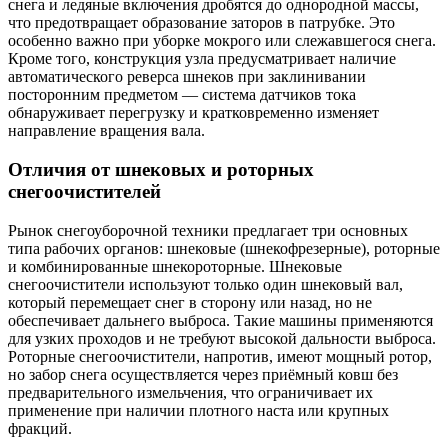
снега и ледяные включения дробятся до однородной массы,
что предотвращает образование заторов в патрубке. Это
особенно важно при уборке мокрого или слежавшегося снега.
Кроме того, конструкция узла предусматривает наличие
автоматического реверса шнеков при заклинивании
посторонним предметом — система датчиков тока
обнаруживает перегрузку и кратковременно изменяет
направление вращения вала.
Отличия от шнековых и роторных
снегоочистителей
Рынок снегоуборочной техники предлагает три основных
типа рабочих органов: шнековые (шнекофрезерные), роторные
и комбинированные шнекороторные. Шнековые
снегоочистители используют только один шнековый вал,
который перемещает снег в сторону или назад, но не
обеспечивает дальнего выброса. Такие машины применяются
для узких проходов и не требуют высокой дальности выброса.
Роторные снегоочистители, напротив, имеют мощный ротор,
но забор снега осуществляется через приёмный ковш без
предварительного измельчения, что ограничивает их
применение при наличии плотного наста или крупных
фракций.