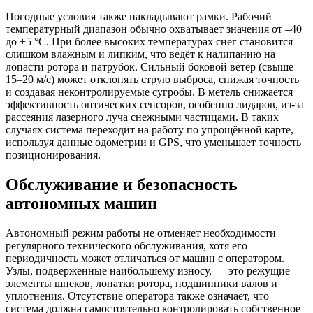
Погодные условия также накладывают рамки. Рабочий
температурный диапазон обычно охватывает значения от –40
до +5 °C. При более высоких температурах снег становится
слишком влажным и липким, что ведёт к налипанию на
лопасти ротора и патрубок. Сильный боковой ветер (свыше
15–20 м/с) может отклонять струю выброса, снижая точность
и создавая неконтролируемые сугробы. В метель снижается
эффективность оптических сенсоров, особенно лидаров, из-за
рассеяния лазерного луча снежными частицами. В таких
случаях система переходит на работу по упрощённой карте,
используя данные одометрии и GPS, что уменьшает точность
позиционирования.
Обслуживание и безопасность
автономных машин
Автономный режим работы не отменяет необходимости
регулярного технического обслуживания, хотя его
периодичность может отличаться от машин с оператором.
Узлы, подверженные наибольшему износу, — это режущие
элементы шнеков, лопатки ротора, подшипники валов и
уплотнения. Отсутствие оператора также означает, что
система должна самостоятельно контролировать собственное