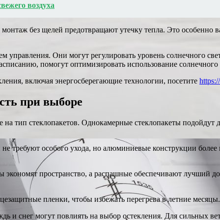
вежего воздуха
 монтаж без щелей предотвращают утечку тепла. Это особенно в
м управления. Они могут регулировать уровень солнечного све
асписанию, помогут оптимизировать использование солнечного 
кления, включая энергосберегающие технологии, посетите
https:
есть при выборе
 на тип стеклопакетов. Однокамерные стеклопакеты подойдут дл
и не требуют особого ухода, но алюминиевые конструкции боле
 экономят пространство, а распашные обеспечивают лучший дос
нцезащитные пленки, чтобы избежать перегрева в летние месяцы.
ждь и снег могут повлиять на выбор остекления. Для сильных в