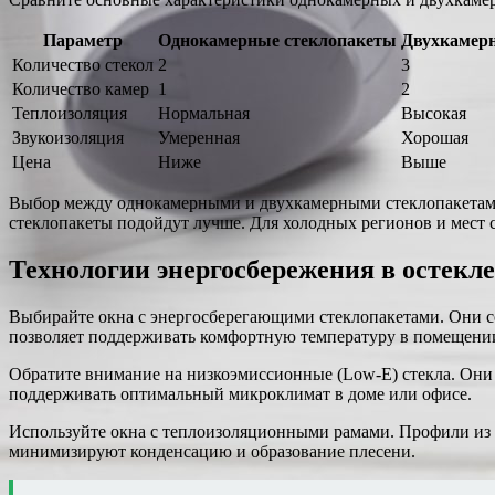
Параметр
Однокамерные стеклопакеты
Двухкамер
Количество стекол
2
3
Количество камер
1
2
Теплоизоляция
Нормальная
Высокая
Звукоизоляция
Умеренная
Хорошая
Цена
Ниже
Выше
Выбор между однокамерными и двухкамерными стеклопакетами 
стеклопакеты подойдут лучше. Для холодных регионов и мест
Технологии энергосбережения в остекл
Выбирайте окна с энергосберегающими стеклопакетами. Они со
позволяет поддерживать комфортную температуру в помещении
Обратите внимание на низкоэмиссионные (Low-E) стекла. Они 
поддерживать оптимальный микроклимат в доме или офисе.
Используйте окна с теплоизоляционными рамами. Профили из
минимизируют конденсацию и образование плесени.