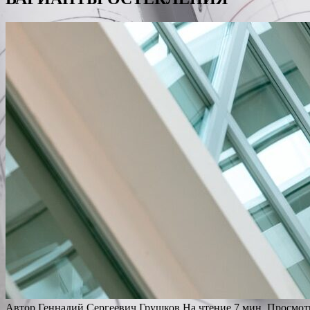
Автор
Геннадий Сергеевич Грушков
На чтение
7 мин.
Просмот