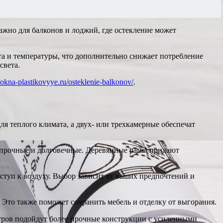
ажно для балконов и лоджий, где остекление может
та и температуры, что дополнительно снижает потребление
света.
//okna-plastikovyye.ru/osteklenie-balkonov/
.
я теплого климата, а двух- или трехкамерные обеспечат
е прочные и долговечные. Деревянные рамы придают
туп к воздуху. Выбор зависит от ваших предпочтений и
 Это также поможет сохранить мебель и отделку от выгорания.
етров подойдут более прочные конструкции с усиленными