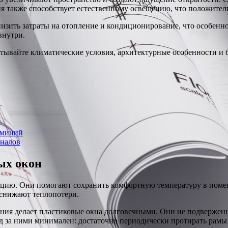
ия также способствует естественному освещению, что положител
изить затраты на отопление и кондиционирование, что особенно
внутри.
итывайте климатические условия, архитектурные особенности и 
юминий
оналов
ых окон
цию. Они помогают сохранить комфортную температуру в помеще
 снижают теплопотери.
ения делает пластиковые окна долговечными. Они не подвержены
 за ними минимален: достаточно периодически протирать рамы 