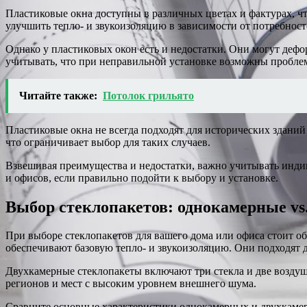
Пластиковые окна доступны в различных цветах и фактурах, ч
улучшить тепло- и звукоизоляцию в зависимости от потребност
Однако у пластиковых окон есть и недостатки. Они могут деф
учитывать, что при неправильной установке возможны пробле
Читайте также:
Потолок грильято
Пластиковые окна не всегда подходят для исторических здани
что ограничивает выбор для таких случаев.
Взвешивая преимущества и недостатки, важно учитывать инди
и офисов, если правильно подойти к выбору и установке.
Выбор стеклопакетов: однокамерные vs
При выборе стеклопакетов для вашего дома или офиса стоит о
обеспечивают базовую тепло- и звукоизоляцию. Они подходят д
Двухкамерные стеклопакеты включают три стекла и две воздуш
регионов и мест с высоким уровнем внешнего шума.
Сравните основные характеристики однокамерных и двухкамер