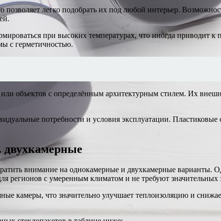
то позволяет легко подобрать их под любой интерьер. Возможнос
ей.
ормироваться при высоких температурах, что иногда приводит к
мы с герметичностью.
й или объектов с определённым архитектурным стилем. Их внешн
видуальные потребности и условия эксплуатации. Пластиковые 
. двухкамерные
братить внимание на однокамерные и двухкамерные варианты. Од
ля регионов с умеренным климатом и не требуют значительных з
ные камеры, что значительно улучшает теплоизоляцию и снижае
ных стеклопакетов в таблице ниже: