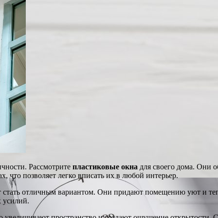
тичности. Рассмотрите
пластиковые окна
для своего дома. Они 
, что позволяет легко вписать их в любой интерьер.
 стать отличным вариантом. Они придают помещению уют и тепл
х усилий.
но увеличивают пространство и создают ощущение открытости. С