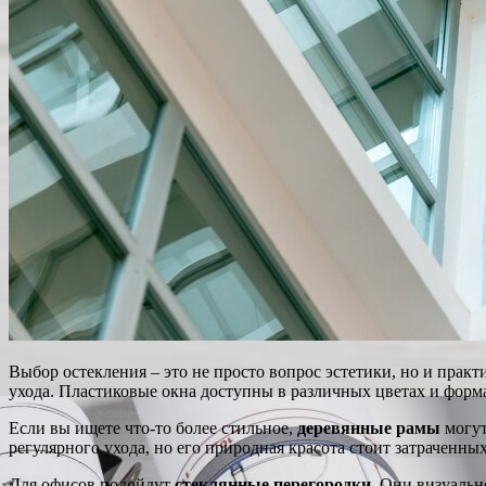
Выбор остекления – это не просто вопрос эстетики, но и прак
ухода. Пластиковые окна доступны в различных цветах и формах
Если вы ищете что-то более стильное,
деревянные рамы
могут
регулярного ухода, но его природная красота стоит затраченны
Для офисов подойдут
стеклянные перегородки
. Они визуаль