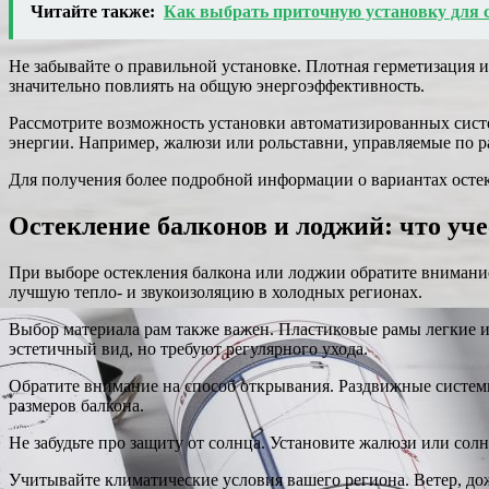
Читайте также:
Как выбрать приточную установку для с
Не забывайте о правильной установке. Плотная герметизация и
значительно повлиять на общую энергоэффективность.
Рассмотрите возможность установки автоматизированных систе
энергии. Например, жалюзи или рольставни, управляемые по р
Для получения более подробной информации о вариантах осте
Остекление балконов и лоджий: что уч
При выборе остекления балкона или лоджии обратите внимание
лучшую тепло- и звукоизоляцию в холодных регионах.
Выбор материала рам также важен. Пластиковые рамы легкие 
эстетичный вид, но требуют регулярного ухода.
Обратите внимание на способ открывания. Раздвижные системы
размеров балкона.
Не забудьте про защиту от солнца. Установите жалюзи или сол
Учитывайте климатические условия вашего региона. Ветер, до