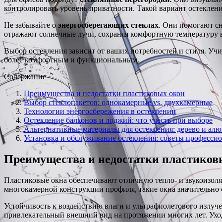
контролировать уровень приватности. Такой вариант остеклен
Не забывайте о
энергосберегающих стеклах
. Они помогают сн
отражают солнечные лучи, сохраняя комфортную температуру 
Выбор остекления зависит от ваших потребностей и стиля. Уч
более комфортным и функциональным.
Содержание
Преимущества и недостатки пластиковых окон
Выбор стеклопакетов: однокамерные vs. двухкамерные
Технологии энергосбережения в остеклении
Остекление балконов и лоджий: что учесть при выборе
Альтернативные материалы для остекления: дерево и ал
Установка и обслуживание остекления: советы професси
Преимущества и недостатки пластиков
Пластиковые окна обеспечивают отличную тепло- и звукоизоля
многокамерной конструкции профиля, такие окна значительно
Устойчивость к воздействию влаги и ультрафиолетового излуч
привлекательный внешний вид на протяжении многих лет. Уход