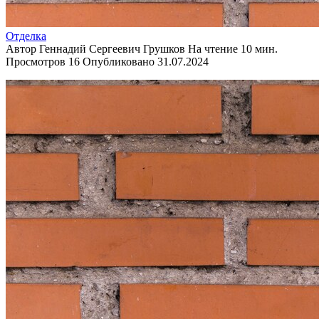
Отделка
Автор
Геннадий Сергеевич Грушков
На чтение
10 мин.
Просмотров
16
Опубликовано
31.07.2024