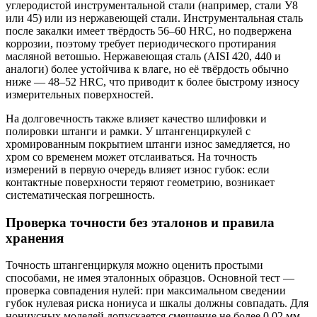
углеродистой инструментальной стали (например, стали У8
или 45) или из нержавеющей стали. Инструментальная сталь
после закалки имеет твёрдость 56–60 HRC, но подвержена
коррозии, поэтому требует периодического протирания
масляной ветошью. Нержавеющая сталь (AISI 420, 440 и
аналоги) более устойчива к влаге, но её твёрдость обычно
ниже — 48–52 HRC, что приводит к более быстрому износу
измерительных поверхностей.
На долговечность также влияет качество шлифовки и
полировки штанги и рамки. У штангенциркулей с
хромированным покрытием штанги износ замедляется, но
хром со временем может отслаиваться. На точность
измерений в первую очередь влияет износ губок: если
контактные поверхности теряют геометрию, возникает
систематическая погрешность.
Проверка точности без эталонов и правила
хранения
Точность штангенциркуля можно оценить простыми
способами, не имея эталонных образцов. Основной тест —
проверка совпадения нулей: при максимальном сведении
губок нулевая риска нониуса и шкалы должны совпадать. Для
нониусных моделей допускается смещение не более 0,02 мм