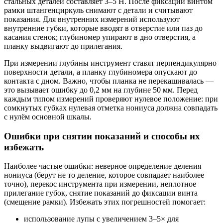
стальных деталей составляет 3–5 Н. После фиксации винтом
рамки штангенциркуль снимают с детали и считывают
показания. Для внутренних измерений используют
внутренние губки, которые вводят в отверстие или паз до
касания стенок; глубиномер упирают в дно отверстия, а
планку выдвигают до прилегания.
При измерении глубины инструмент ставят перпендикулярно
поверхности детали, а планку глубиномера опускают до
контакта с дном. Важно, чтобы планка не перекашивалась —
это вызывает ошибку до 0,2 мм на глубине 50 мм. Перед
каждым типом измерений проверяют нулевое положение: при
сомкнутых губках нулевая отметка нониуса должна совпадать
с нулём основной шкалы.
Ошибки при снятии показаний и способы их
избежать
Наиболее частые ошибки: неверное определение деления
нониуса (берут не то деление, которое совпадает наиболее
точно), перекос инструмента при измерении, неплотное
прилегание губок, снятие показаний до фиксации винта
(смещение рамки). Избежать этих погрешностей помогает:
использование лупы с увеличением 3–5× для