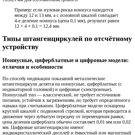
Пример: если нулевая риска нониуса находится
между 12 и 13 мм, а с основной шкалой совпадает
4-е деление нониуса (цена 0,1 мм), результат равен
12 + 4 × 0,1 = 12,4 мм.
Типы штангенциркулей по отсчётному
устройству
Нониусные, циферблатные и цифровые модели:
отличия и особенности
По способу индикации показаний металлические
штангенциркули делятся на нониусные, циферблатные (с
индикаторной головкой) и цифровые (электронные).
Нониусный тип — классический, не требует источников
питания, устойчив к загрязнениям, но требует определённого
навыка при считывании. Циферблатные модели оснащены
круглой шкалой с подвижной стрелкой, которая приводится в
движение через зубчатую передачу от перемещения рамки;
цена деления циферблата обычно составляет 0,01 мм или 0,02
мм. Цифровые штангенциркули имеют
жидкокристаллический дисплей и ёмкостный или магнитный