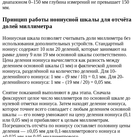
диапазоном 0–150 мм глубина измерений не превышает 150
мм.
Принцип работы нониусной шкалы для отсчёта
долей миллиметра
Нониусная шкала позволяет считывать доли миллиметра без
использования дополнительных устройств. Стандартный
нониус содержит 10 или 20 делений, которые занимают на
рамке длину 9 или 19 мм основной шкалы соответственно.
Цена деления нониуса вычисляется как разность между
делением основной шкалы (1 мм) и фактической длиной
нониуса, разделённой на количество делений. Для 10-
деленийного нониуса: 1 мм – (9 мм / 10) = 0,1 мм. Для 20-
деленийного нониуса: 1 мм – (19 мм / 20) = 0,05 мм.
Снятие показаний выполняют в два этапа. Сначала
фиксируют целое число миллиметров по основной шкале до
нулевой отметки нониуса. Затем находят деление нониуса,
которое точнее всего совпадает с любым делением основной
шкалы — его номер умножают на цену деления нониуса (0,1
или 0,05 мм) и прибавляют к целым миллиметрам.
Погрешность отсчёта по нониусу составляет половину цены
деления — ±0,05 мм для 0,1-миллиметрового нониуса и
±0,025 мм для 0,05-миллиметрового.