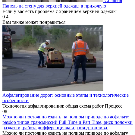
Спальня
Панель на стену для верхней одежды в прихожую
Если у вас есть проблема с хранением верхней одежды
0
4
Вам также может понравиться
Асфальтирование дорог: основные этапы и технологические
особенности
Технология асфальтирования: общая схема работ Процесс
0
8
Можно ли постоянно ездить на полном приводе по асфальту:
разбор типов трансмиссий Full-Time и Part-Time, риск поломки
раздатки, работа дифференциала и расход топлива.
Можно ли постоянно ездить на полном приводе по асфальту