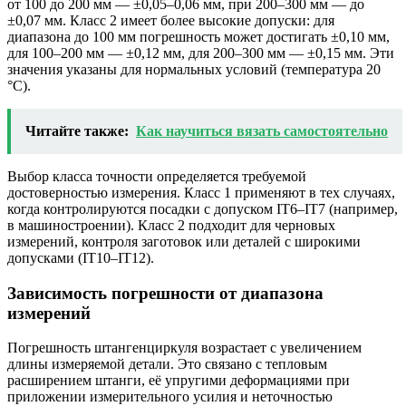
от 100 до 200 мм — ±0,05–0,06 мм, при 200–300 мм — до
±0,07 мм. Класс 2 имеет более высокие допуски: для
диапазона до 100 мм погрешность может достигать ±0,10 мм,
для 100–200 мм — ±0,12 мм, для 200–300 мм — ±0,15 мм. Эти
значения указаны для нормальных условий (температура 20
°C).
Читайте также:
Как научиться вязать самостоятельно
Выбор класса точности определяется требуемой
достоверностью измерения. Класс 1 применяют в тех случаях,
когда контролируются посадки с допуском IT6–IT7 (например,
в машиностроении). Класс 2 подходит для черновых
измерений, контроля заготовок или деталей с широкими
допусками (IT10–IT12).
Зависимость погрешности от диапазона
измерений
Погрешность штангенциркуля возрастает с увеличением
длины измеряемой детали. Это связано с тепловым
расширением штанги, её упругими деформациями при
приложении измерительного усилия и неточностью