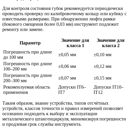
Для контроля состояния губок рекомендуется периодически
проводить проверку по калибровочному кольцу или кубику с
известными размерами. При обнаружении люфта рамки
(бокового смещения более 0,03 мм) инструмент подлежит
ремонту или замене.
Значение для
Значение для
Параметр
класса 1
класса 2
Погрешность при длине
±0,05 мм
±0,10 мм
до 100 мм
Погрешность при длине
±0,06 мм
±0,12 мм
100–200 мм
Погрешность при длине
±0,07 мм
±0,15 мм
200–300 мм
Рекоменлуемая область
Допуски IT6–
Допуски IT10–
применения
IT7
IT12
Таким образом, знание устройства, типов отсчётных
устройств, классов точности и правил измерений позволяет
осознанно подходить к выбору и эксплуатации
металлического штангенциркуля, минимизируя погрешности
и продлевая срок службы инструмента.