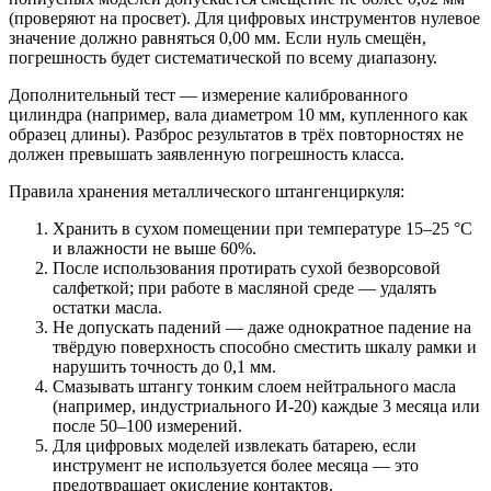
(проверяют на просвет). Для цифровых инструментов нулевое
значение должно равняться 0,00 мм. Если нуль смещён,
погрешность будет систематической по всему диапазону.
Дополнительный тест — измерение калиброванного
цилиндра (например, вала диаметром 10 мм, купленного как
образец длины). Разброс результатов в трёх повторностях не
должен превышать заявленную погрешность класса.
Правила хранения металлического штангенциркуля:
Хранить в сухом помещении при температуре 15–25 °C
и влажности не выше 60%.
После использования протирать сухой безворсовой
салфеткой; при работе в масляной среде — удалять
остатки масла.
Не допускать падений — даже однократное падение на
твёрдую поверхность способно сместить шкалу рамки и
нарушить точность до 0,1 мм.
Смазывать штангу тонким слоем нейтрального масла
(например, индустриального И-20) каждые 3 месяца или
после 50–100 измерений.
Для цифровых моделей извлекать батарею, если
инструмент не используется более месяца — это
предотвращает окисление контактов.