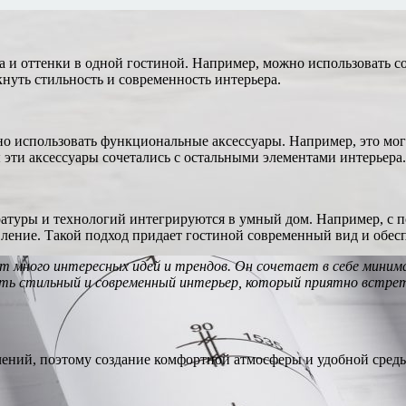
и оттенки в одной гостиной. Например, можно использовать соч
нуть стильность и современность интерьера.
но использовать функциональные аксессуары. Например, это мо
эти аксессуары сочетались с остальными элементами интерьера.
аратуры и технологий интегрируются в умный дом. Например, с
ление. Такой подход придает гостиной современный вид и обесп
ет много интересных идей и трендов. Он сочетает в себе мини
ть стильный и современный интерьер, который приятно встрет
чений, поэтому создание комфортной атмосферы и удобной среды