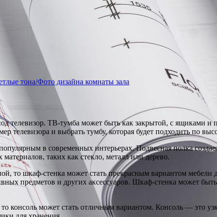
ветлые тона/Фото дизайна комнаты зала
од телевизор. ТВ-тумба может быть как закрытой, с ящиками и п
ер телевизора и выбрать тумбу, которая будет подходить по выс
е популярным в современных интерьерах. Подвесная полка созда
материалов, таких как стекло, металл или дерево.
ой, то шкаф-стенка может стать прекрасным вариантом мебели дл
тивных предметов и других аксессуаров. Шкаф-стенка может быт
 то консоль может стать отличным вариантом. Консоль — это узк
ики для хранения.