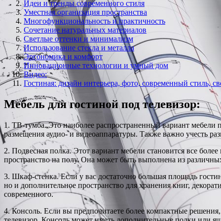
Идеи и тренды современного стиля
Уместная организация пространства
Многофункциональность и практичность
Сочетание натуральных материалов
Светлые оттенки и минимализм
Использование стекла и металла
Эргономика и комфорт
Инновационные технологии и умный дом
Видео:
Гостиная: дизайн интерьера, фото, современный стиль, с
Мебель для гостиной под телевизор:
1. ТВ-тумба. Это наиболее распространенный вариант мебели п
размещения аудио- и видеоаппаратуры. Также важно учесть разм
2. Подвесная полка. Этот вариант мебели становится все боле
пространство на полу. Она может быть выполнена из различных 
3. Шкаф-стенка. Если у вас достаточно большая площадь гостин
но и дополнительное пространство для хранения книг, декора
современного.
4. Консоль. Если вы предпочитаете более компактные решения,
телевизор. Консоль может иметь дополнительные полки или ящ