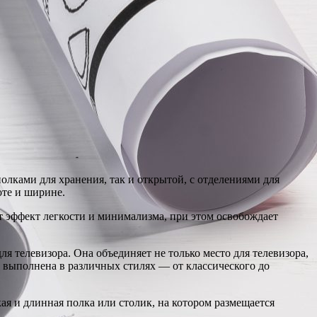
олками для хранения, так и открытой, с отделениями для
оте и ширине.
ет эффект легкости и минимализма, при этом освобождает
я телевизора. Она объединяет не только место для телевизора,
ь выполнена в различных стилях — от классического до
ая и длинная полка или столик, на котором размещается