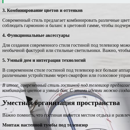
3. Комбинирование цветов и оттенков
Современный стиль предлагает комбинировать различные цвета 
соблюдать гармонию и баланс в цветовой гамме, чтобы подчерк
4. Функциональные аксессуары
Для создания современного стиля гостиной под телевизор мож
необычной фактурой или стильные светильники. Важно, чтобы 
5. Умный дом и интеграция технологий
В современном стиле гостиной под телевизор все больше апп
различными устройствами через смартфон или голосовое управ
В итоге, современный стиль гостиной под телевизор предлага
комбинацию цветов и умный дом. С этими идеями можно созда
Уместная организация пространства
Важно помнить, что гостиная является местом отдыха и развле
Монтаж настенной тумбы под телевизор