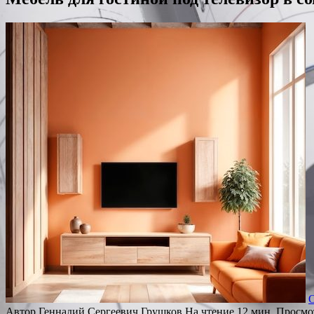
Автор
Геннадий Сергеевич Грушков
На чтение
12 мин.
Просмо