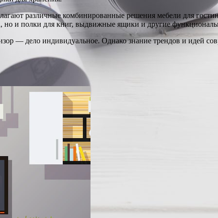
лагают различные комбинированные решения мебели для гостин
ра, но и полки для книг, выдвижные ящики и другие функционал
визор — дело индивидуальное. Однако знание трендов и идей со