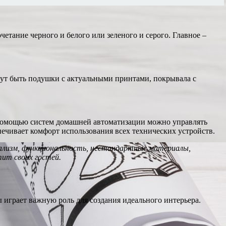
етание черного и белого или зеленого и серого. Главное –
гут быть подушки с актуальными принтами, покрывала с
 помощью систем домашней автоматизации можно управлять
ечивает комфорт использования всех технических устройств.
мализм, функциональность, нестандартные материалы,
ит своих гостей.
 играет важную роль для создания идеального интерьера.