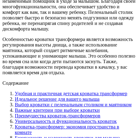
незаменимый помощник в уходе за малышом. Благодаря своей
многофункциональности, она обеспечивает удобство и
комфорт как вам, так и вашему ребенку. Пеленальный столик
позволяет быстро и безопасно менять подгузники или одежду
ребенка, не перенапрягая спину родителей и не создавая
дискомфорта малышу.
Особенностью кроватки трансформера является возможность
регулирования высоты днища, а также использование
маятника, который создает ритмичные колебания,
успокаивающие и унимающие малыша. Это особенно полезно
во время сна или когда дети пытаются заснуть. Также,
благодаря возможности перевода кроватки в качалку, у вас
появляется время для отдыха.
Содержание
Удобная и практичная детская кроватка трансформер
Идеальное решение для вашего малыша
Выбор кроватки с пеленальным столиком и маятником
Важные критерии при выборе кроватки
Преимущества кроваток-трансформеров
Универсальность и функциональность кроваток
Кроватка-трансформер: экономия пространства в
комнате
Безопасность и надежность кроватки для малыша