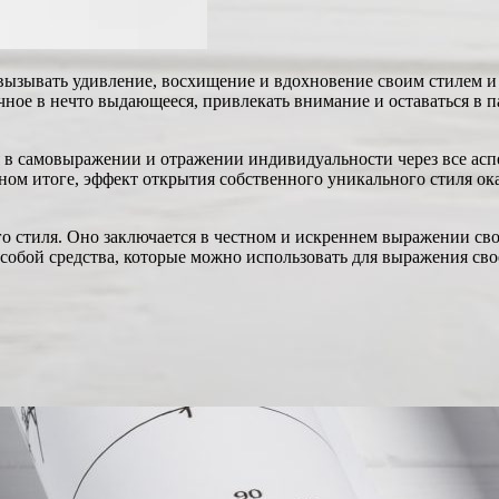
вызывать удивление, восхищение и вдохновение своим стилем и 
ное в нечто выдающееся, привлекать внимание и оставаться в па
я в самовыражении и отражении индивидуальности через все асп
чном итоге, эффект открытия собственного уникального стиля о
го стиля. Оно заключается в честном и искреннем выражении св
т собой средства, которые можно использовать для выражения св