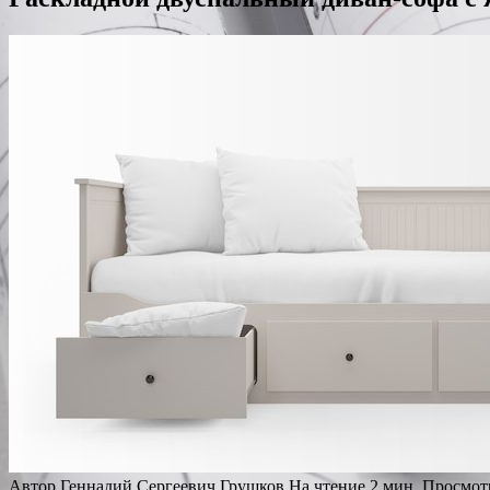
Автор
Геннадий Сергеевич Грушков
На чтение
2 мин.
Просмот