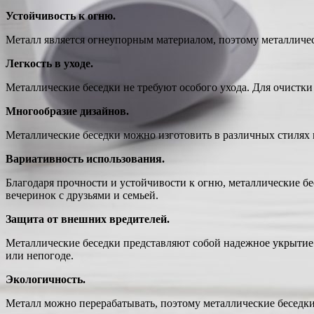
Устойчивость к огню.
Металл является огнеупорным материалом, поэтому металличес
Легкость в уходе.
Металлические беседки не требуют особого ухода. Для очистки
Многообразие дизайнов.
Металлические беседки можно изготовить в различных стилях 
Вариативность использования.
Благодаря прочности и устойчивости к огню, металлические б
вечеринок с друзьями и семьей.
Защита от внешних вредителей.
Металлические беседки представляют собой надежное укрытие 
или непогоде.
Экологичность.
Металл можно перерабатывать, поэтому металлические беседк