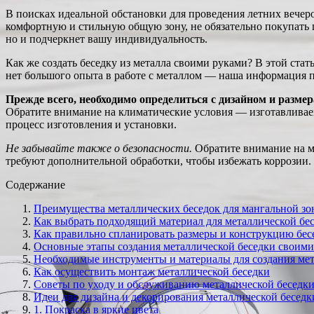
В поисках идеальной обстановки для проведения летних вечеро
комфортную и стильную общую зону, не обязательно покупать г
но и подчеркнет вашу индивидуальность.
Как же создать беседку из металла своими руками? В этой ста
нет большого опыта в работе с металлом — наша информация п
Прежде всего, необходимо определиться с дизайном и размер
Обратите внимание на климатические условия — изготавливаем
процесс изготовления и установки.
Не забывайте также о безопасности.
Обратите внимание на ма
требуют дополнительной обработки, чтобы избежать коррозии. П
Содержание
Преимущества металлических беседок для мангальной з
Как выбрать подходящий материал для металлической бе
Как правильно спланировать размеры и конструкцию бес
Основные этапы создания металлической беседки своим
Необходимые инструменты и материалы для создания мет
Как осуществить монтаж металлической беседки
Советы по уходу и обслуживанию металлической беседк
Идеи для дизайна и декорирования металлической беседк
1. Покраска в яркие цвета