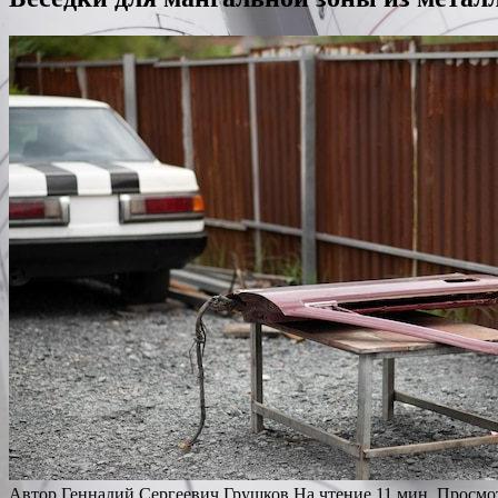
Автор
Геннадий Сергеевич Грушков
На чтение
11 мин.
Просмо