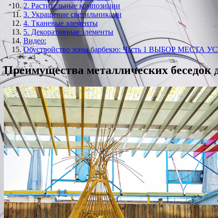
2. Растительные композиции
3. Украшение светильниками
4. Тканевые элементы
5. Декоративные элементы
Видео:
Обустройство зоны барбекю: Часть 1 ВЫБОР МЕСТА 
Преимущества металлических беседок 