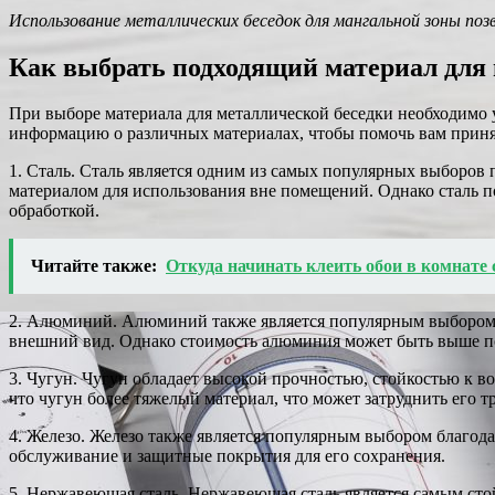
Использование металлических беседок для мангальной зоны поз
Как выбрать подходящий материал для 
При выборе материала для металлической беседки необходимо у
информацию о различных материалах, чтобы помочь вам приня
1. Сталь. Сталь является одним из самых популярных выборов 
материалом для использования вне помещений. Однако сталь п
обработкой.
Читайте также:
Откуда начинать клеить обои в комнате 
2. Алюминий. Алюминий также является популярным выбором бл
внешний вид. Однако стоимость алюминия может быть выше по 
3. Чугун. Чугун обладает высокой прочностью, стойкостью к в
что чугун более тяжелый материал, что может затруднить его 
4. Железо. Железо также является популярным выбором благода
обслуживание и защитные покрытия для его сохранения.
5. Нержавеющая сталь. Нержавеющая сталь является самым сто