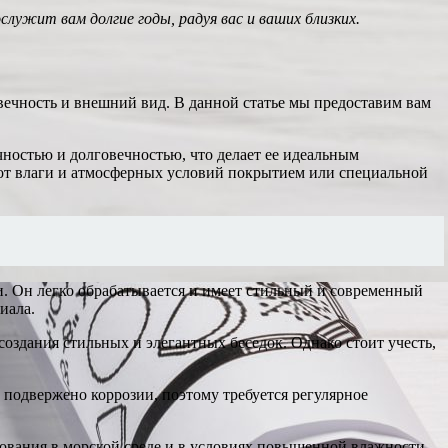
лужит вам долгие годы, радуя вас и ваших близких.
вечность и внешний вид. В данной статье мы предоставим вам
чностью и долговечностью, что делает ее идеальным
 от влаги и атмосферных условий покрытием или специальной
. Он легко обрабатывается и имеет стильный и современный
иала.
оздания стильных и элегантных беседок. Однако стоит учесть,
 подвержено коррозии, поэтому требуется регулярное
зования в морской среде и в условиях повышенной влажности.