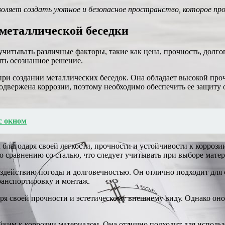
воляет создать уютное и безопасное пространство, которое прос
металлической беседки
читывать различные факторы, такие как цена, прочность, долго
ть осознанное решение.
при создании металлических беседок. Она обладает высокой про
одвержена коррозии, поэтому необходимо обеспечить ее защиту
с окном
агодаря своей легкости, прочности и устойчивости к коррозии
сравнению со сталью, что следует учитывать при выборе матер
оздействию погоды и долговечностью. Он отлично подходит для с
транспортировку и монтаж.
ря своей прочности и эстетическому внешнему виду. Однако оно
йким к коррозии материалом. Она отлично подходит для исполь