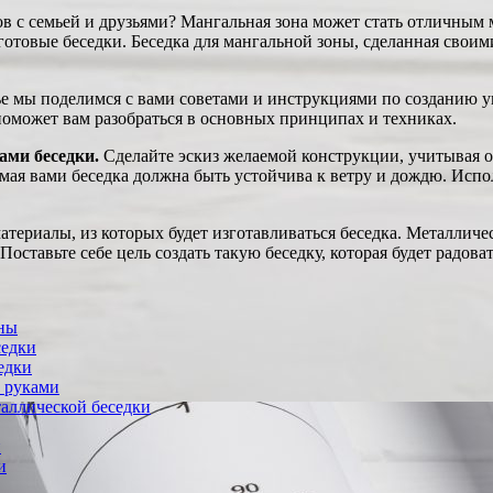
в с семьей и друзьями? Мангальная зона может стать отличным м
отовые беседки. Беседка для мангальной зоны, сделанная своими
тье мы поделимся с вами советами и инструкциями по созданию у
оможет вам разобраться в основных принципах и техниках.
ами беседки.
Сделайте эскиз желаемой конструкции, учитывая ос
ая вами беседка должна быть устойчива к ветру и дождю. Испо
териалы, из которых будет изготавливаться беседка. Металлич
оставьте себе цель создать такую беседку, которая будет радов
оны
седки
едки
и руками
аллической беседки
и
и