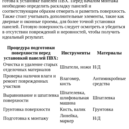
готова к установке панелей ПВХ. Перед началом монтажа
необходимо определить раскладку панелей и
соответствующим образом отмерить и разметить поверхность.
Также стоит учитывать дополнительные элементы, такие как
дверные и оконные проемы, для более точной установки
панелей. Готовую поверхность следует осмотреть и убедиться
в отсутствии повреждений и неровностей, чтобы получить
идеальный результат.
Процедура подготовки
поверхности перед
Инструменты
Материалы
установкой панелей ПВХ:
Очистка и удаление старых
Шпатели, ножи
Н/Д
отделочных материалов
Проверка наличия влаги и
Влагомер,
Антимикробные
ремонт поврежденных
кисть
средства
участков
Шпателевка,
Выравнивание и шпатлевка
шлифовальная
Шпатлевка
поверхности
машина
Грунтовка поверхности
Кисть, валик
Грунтовка
Линейка,
Подготовка к монтажу
Н/Д
маркер