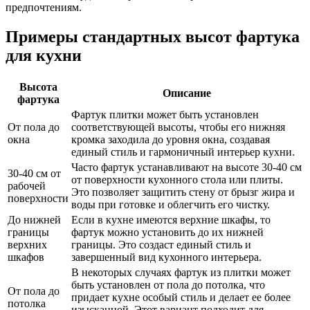
предпочтениям.
Примеры стандартных высот фартука
для кухни
Высота
Описание
фартука
Фартук плитки может быть установлен
От пола до
соответствующей высоты, чтобы его нижняя
окна
кромка заходила до уровня окна, создавая
единый стиль и гармоничный интерьер кухни.
Часто фартук устанавливают на высоте 30-40 см
30-40 см от
от поверхности кухонного стола или плиты.
рабочей
Это позволяет защитить стену от брызг жира и
поверхности
воды при готовке и облегчить его чистку.
До нижней
Если в кухне имеются верхние шкафы, то
границы
фартук можно установить до их нижней
верхних
границы. Это создаст единый стиль и
шкафов
завершенный вид кухонного интерьера.
В некоторых случаях фартук из плитки может
быть установлен от пола до потолка, что
От пола до
придает кухне особый стиль и делает ее более
потолка
изысканной. Этот вариант подходит для