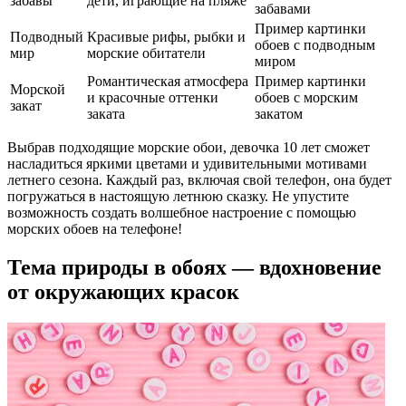
забавы
дети, играющие на пляже
забавами
Пример картинки
Подводный
Красивые рифы, рыбки и
обоев с подводным
мир
морские обитатели
миром
Романтическая атмосфера
Пример картинки
Морской
и красочные оттенки
обоев с морским
закат
заката
закатом
Выбрав подходящие морские обои, девочка 10 лет сможет
насладиться яркими цветами и удивительными мотивами
летнего сезона. Каждый раз, включая свой телефон, она будет
погружаться в настоящую летнюю сказку. Не упустите
возможность создать волшебное настроение с помощью
морских обоев на телефоне!
Тема природы в обоях — вдохновение
от окружающих красок