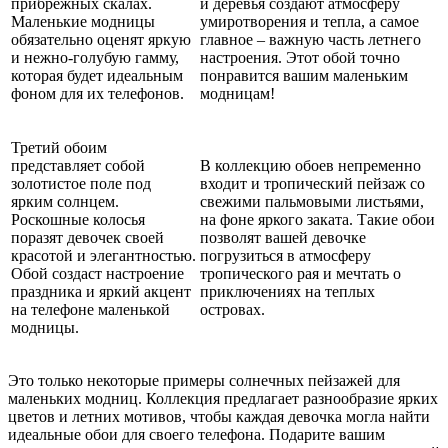
прибрежных скалах.
и деревья создают атмосферу
Маленькие модницы
умиротворения и тепла, а самое
обязательно оценят яркую
главное – важную часть летнего
и нежно-голубую гамму,
настроения. Этот обой точно
которая будет идеальным
понравится вашим маленьким
фоном для их телефонов.
модницам!
Третий обоим
представляет собой
В коллекцию обоев непременно
золотистое поле под
входит и тропический пейзаж со
ярким солнцем.
свежими пальмовыми листьями,
Роскошные колосья
на фоне яркого заката. Такие обои
поразят девочек своей
позволят вашей девочке
красотой и элегантностью.
погрузиться в атмосферу
Обой создаст настроение
тропического рая и мечтать о
праздника и яркий акцент
приключениях на теплых
на телефоне маленькой
островах.
модницы.
Это только некоторые примеры солнечных пейзажей для
маленьких модниц. Коллекция предлагает разнообразие ярких
цветов и летних мотивов, чтобы каждая девочка могла найти
идеальные обои для своего телефона. Подарите вашим