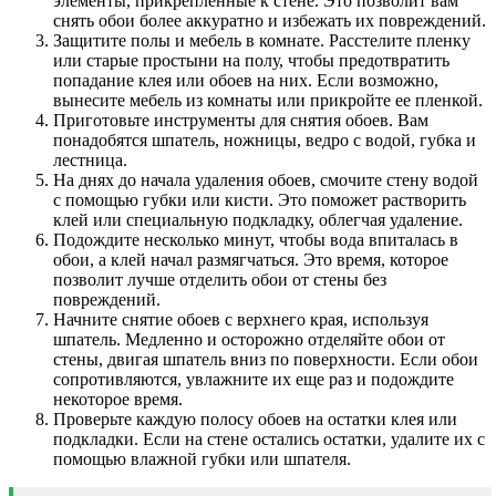
элементы, прикрепленные к стене. Это позволит вам
снять обои более аккуратно и избежать их повреждений.
Защитите полы и мебель в комнате. Расстелите пленку
или старые простыни на полу, чтобы предотвратить
попадание клея или обоев на них. Если возможно,
вынесите мебель из комнаты или прикройте ее пленкой.
Приготовьте инструменты для снятия обоев. Вам
понадобятся шпатель, ножницы, ведро с водой, губка и
лестница.
На днях до начала удаления обоев, смочите стену водой
с помощью губки или кисти. Это поможет растворить
клей или специальную подкладку, облегчая удаление.
Подождите несколько минут, чтобы вода впиталась в
обои, а клей начал размягчаться. Это время, которое
позволит лучше отделить обои от стены без
повреждений.
Начните снятие обоев с верхнего края, используя
шпатель. Медленно и осторожно отделяйте обои от
стены, двигая шпатель вниз по поверхности. Если обои
сопротивляются, увлажните их еще раз и подождите
некоторое время.
Проверьте каждую полосу обоев на остатки клея или
подкладки. Если на стене остались остатки, удалите их с
помощью влажной губки или шпателя.