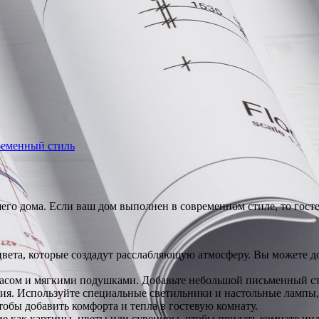
временный стиль
его дома. Если ваш дом выполнен в современном стиле, то гост
вета, которые создадут расслабляющую атмосферу. Вы можете д
асом и мягкими подушками. Добавьте небольшой письменный стол
я. Используйте специальные светильники и настольные лампы,
обы добавить комфорта и тепла в гостевую комнату.
е как картины, цветы или сувениры, чтобы придать комнате ин