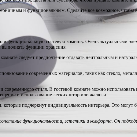
рмоничным и функциональным. Сделайте все возможное, чтобы 
ю и функциональную гостевую комнату. Очень актуальными эле
ы выполнять функции хранения.
 комнате следует предпочтение отдавать нейтральным и натурал
пользование современных материалов, таких как стекло, металл
и современного стиля. В гостевой комнате можно использовать
свещение и использование легких штор или жалюзи.
, которые подчеркнут индивидуальность интерьера. Это могут 
сочетание функциональности, эстетики и комфорта. Он подход