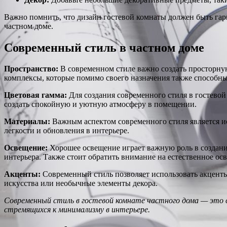
Важно помнить, что дизайн гостевой комнаты должен быть га
частном доме.
Современный стиль в частном доме
Пространство:
В современном стиле важно создать просторну
комплексы, которые помимо своего назначения также способн
Цветовая гамма:
Для создания современного стиля в гостевой
создать спокойную и уютную атмосферу в помещении.
Материалы:
Важным аспектом современного стиля является ис
легкости и обновления в интерьере.
Освещение:
Хорошее освещение играет важную роль в создани
интерьера. Также стоит обратить внимание на естественное о
Акценты:
Современный стиль позволяет использовать акценты
искусства или необычные элементы декора.
Современный стиль в гостевой комнате частного дома — это 
стремящихся к минимализму в интерьере.