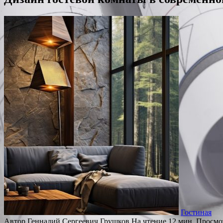
Гостиная
Автор
Геннадий Сергеевич Грушков
На чтение
12 мин.
Просмо