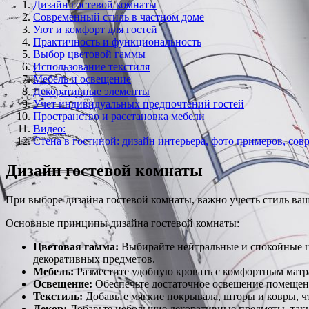
Дизайн гостевой комнаты
Современный стиль в частном доме
Уют и комфорт для гостей
Практичность и функциональность
Выбор цветовой гаммы
Использование текстиля
Мебель и освещение
Декоративные элементы
Учет индивидуальных предпочтений гостей
Пространство и расстановка мебели
Видео:
Стена в гостиной: дизайн интерьера, фото примеров, со
Дизайн гостевой комнаты
При выборе дизайна гостевой комнаты, важно учесть стиль ваш
Основные принципы дизайна гостевой комнаты:
Цветовая гамма:
Выбирайте нейтральные и спокойные ц
декоративных предметов.
Мебель:
Разместите удобную кровать с комфортным матр
Освещение:
Обеспечьте достаточное освещение помещени
Текстиль:
Добавьте мягкие покрывала, шторы и ковры, чт
Декор:
Добавьте небольшие декоративные предметы, таки